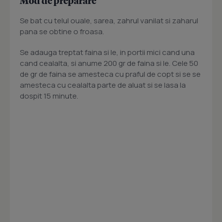
Mod de preparare
Se bat cu telul ouale, sarea, zahrul vanilat si zaharul
pana se obtine o froasa.
Se adauga treptat faina si le, in portii mici cand una
cand cealalta, si anume 200 gr de faina si le. Cele 50
de gr de faina se amesteca cu praful de copt si se se
amesteca cu cealalta parte de aluat si se lasa la
dospit 15 minute.