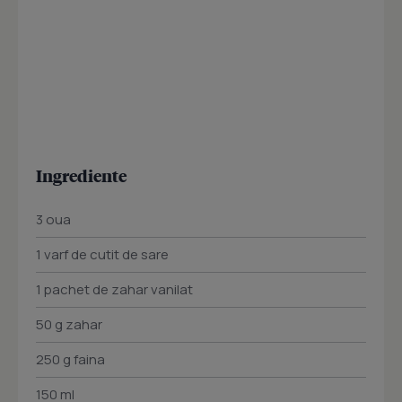
Ingrediente
3 oua
1 varf de cutit de sare
1 pachet de zahar vanilat
50 g zahar
250 g faina
150 ml