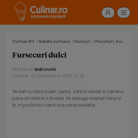
Culinar.RO
/
Retete culinare
/
Dulciuri
/
Piscoturi, biscuiti, pesmeti, fursecuri
Fursecuri dulci
Rețetă de
dubrovnik
Publicat: 23 Septembrie 2015, 15:18
Se bat cu telul ouale, sarea, zahrul vanilat si zaharul
pana se obtine o froasa. Se adauga treptat faina si
le, in portii mici cand una cand cealalta