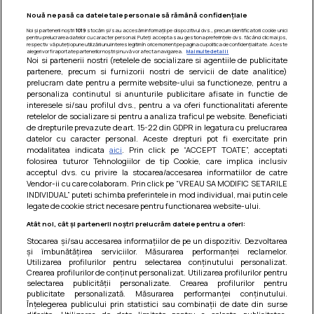
Nouă ne pasă ca datele tale personale să rămână confidențiale
Noi și partenerii noștri
1019
stocăm și/sau accesăm informații pe dispozitivul dvs., precum identificatorii cookie unici
pentru prelucrarea datelor cu caracter personal. Puteți accepta sau gestiona preferințele dvs. făcând clic mai jos,
respectiv vă puteți opune utilizării unui interes legitim în orice moment pe pagina cu politica de confidențialitate. Aceste
alegeri vor fi raportate partenerilor noștri și nu vă vor afecta navigarea.
Mai multe detalii
Noi si partenerii nostri (retelele de socializare si agentiile de publicitate
partenere, precum si furnizorii nostri de servicii de date analitice)
prelucram date pentru a permite website-ului sa functioneze, pentru a
personaliza continutul si anunturile publicitare afisate in functie de
interesele si/sau profilul dvs., pentru a va oferi functionalitati aferente
retelelor de socializare si pentru a analiza traficul pe website. Beneficiati
de drepturile prevazute de art. 15-22 din GDPR in legatura cu prelucrarea
datelor cu caracter personal. Aceste drepturi pot fi exercitate prin
modalitatea indicata
aici
. Prin click pe “ACCEPT TOATE”, acceptati
Barcute din vinete cu arpagic rosu
folosirea tuturor Tehnologiilor de tip Cookie, care implica inclusiv
acceptul dvs. cu privire la stocarea/accesarea informatiilor de catre
Un deliciu usor de preparat!
Vendor-ii cu care colaboram. Prin click pe “VREAU SA MODIFIC SETARILE
INDIVIDUAL” puteti schimba preferintele in mod individual, mai putin cele
legate de cookie strict necesare pentru functionarea website-ului.
Atât noi, cât și partenerii noștri prelucrăm datele pentru a oferi:
Stocarea și/sau accesarea informațiilor de pe un dispozitiv. Dezvoltarea
și îmbunătățirea serviciilor. Măsurarea performanței reclamelor.
Utilizarea profilurilor pentru selectarea conținutului personalizat.
Crearea profilurilor de conținut personalizat. Utilizarea profilurilor pentru
selectarea publicității personalizate. Crearea profilurilor pentru
publicitate personalizată. Măsurarea performanței conținutului.
Înțelegerea publicului prin statistici sau combinații de date din surse