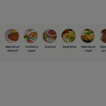
Mancaruri
Ciorbe si
Dulciuri
Aperitive
Mancaruri
Man
de post
supe
copii
cu 