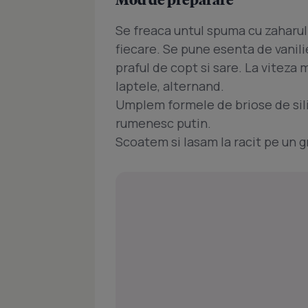
Se freaca untul spuma cu zaharu
fiecare. Se pune esenta de vanili
praful de copt si sare. La viteza
laptele, alternand.
Umplem formele de briose de sil
rumenesc putin.
Scoatem si lasam la racit pe un 