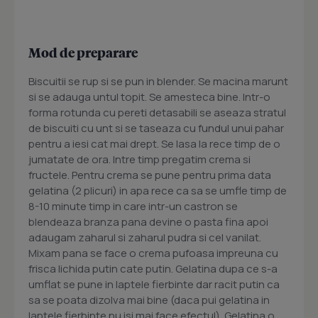
Mod de preparare
Biscuitii se rup si se pun in blender. Se macina marunt
si se adauga untul topit. Se amesteca bine. Intr-o
forma rotunda cu pereti detasabili se aseaza stratul
de biscuiti cu unt si se taseaza cu fundul unui pahar
pentru a iesi cat mai drept. Se lasa la rece timp de o
jumatate de ora. Intre timp pregatim crema si
fructele. Pentru crema se pune pentru prima data
gelatina (2 plicuri) in apa rece ca sa se umfle timp de
8-10 minute timp in care intr-un castron se
blendeaza branza pana devine o pasta fina apoi
adaugam zaharul si zaharul pudra si cel vanilat.
Mixam pana se face o crema pufoasa impreuna cu
frisca lichida putin cate putin. Gelatina dupa ce s-a
umflat se pune in laptele fierbinte dar racit putin ca
sa se poata dizolva mai bine (daca pui gelatina in
laptele fierbinte nu isi mai face efectul). Gelatina o