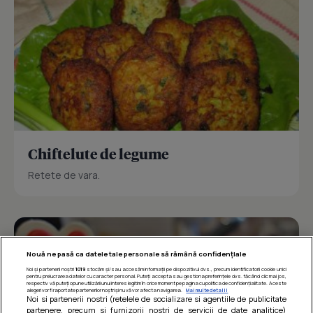
Chiftelute de legume
Retete de vara.
Nouă ne pasă ca datele tale personale să rămână confidențiale
Noi și partenerii noștri
1019
stocăm și/sau accesăm informații pe dispozitivul dvs., precum identificatorii cookie unici
pentru prelucrarea datelor cu caracter personal. Puteți accepta sau gestiona preferințele dvs. făcând clic mai jos,
respectiv vă puteți opune utilizării unui interes legitim în orice moment pe pagina cu politica de confidențialitate. Aceste
alegeri vor fi raportate partenerilor noștri și nu vă vor afecta navigarea.
Mai multe detalii
Noi si partenerii nostri (retelele de socializare si agentiile de publicitate
partenere, precum si furnizorii nostri de servicii de date analitice)