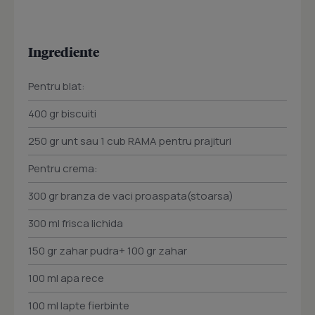
Ingrediente
Pentru blat:
400 gr biscuiti
250 gr unt sau 1 cub RAMA pentru prajituri
Pentru crema:
300 gr branza de vaci proaspata(stoarsa)
300 ml frisca lichida
150 gr zahar pudra+ 100 gr zahar
100 ml apa rece
100 ml lapte fierbinte