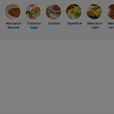
Mancaruri
Ciorbe si
Dulciuri
Aperitive
Mancaruri
Man
de post
supe
copii
cu 