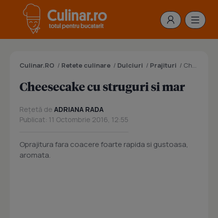
Culinar.RO
/
Retete culinare
/
Dulciuri
/
Prajituri
/
Cheesecake cu struguri si mar
Cheesecake cu struguri si mar
Rețetă de
ADRIANA RADA
Publicat: 11 Octombrie 2016, 12:55
Oprajitura fara coacere foarte rapida si gustoasa,
aromata.