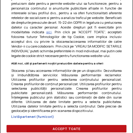
prelucram date pentru a permite website-ului sa functioneze, pentru a
personaliza continutul si anunturile publicitare afisate in functie de
interesele si/sau profilul dvs., pentru a va oferi functionalitati aferente
retelelor de socializare si pentru a analiza traficul pe website. Beneficiati
de drepturile prevazute de art. 15-22 din GDPR in legatura cu prelucrarea
datelor cu caracter personal. Aceste drepturi pot fi exercitate prin
modalitatea indicata
aici
. Prin click pe “ACCEPT TOATE”, acceptati
Barcute din vinete cu arpagic rosu
folosirea tuturor Tehnologiilor de tip Cookie, care implica inclusiv
acceptul dvs. cu privire la stocarea/accesarea informatiilor de catre
Un deliciu usor de preparat!
Vendor-ii cu care colaboram. Prin click pe “VREAU SA MODIFIC SETARILE
INDIVIDUAL” puteti schimba preferintele in mod individual, mai putin cele
legate de cookie strict necesare pentru functionarea website-ului.
Atât noi, cât și partenerii noștri prelucrăm datele pentru a oferi:
Stocarea și/sau accesarea informațiilor de pe un dispozitiv. Dezvoltarea
și îmbunătățirea serviciilor. Măsurarea performanței reclamelor.
Utilizarea profilurilor pentru selectarea conținutului personalizat.
Crearea profilurilor de conținut personalizat. Utilizarea profilurilor pentru
selectarea publicității personalizate. Crearea profilurilor pentru
publicitate personalizată. Măsurarea performanței conținutului.
Înțelegerea publicului prin statistici sau combinații de date din surse
diferite. Utilizarea de date limitate pentru a selecta publicitatea.
Utilizarea datelor limitate pentru a selecta conținutul. Date precise de
geolocație și identificarea prin scanarea dispozitivului.
Listă parteneri (furnizori)
Termeni si conditii
|
Politica de cookies
|
Politica de
confidentialitate
|
Gestionați preferințele
ACCEPT TOATE