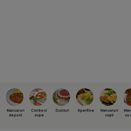
Mancaruri
Ciorbe si
Dulciuri
Aperitive
Mancaruri
Man
de post
supe
copii
cu 