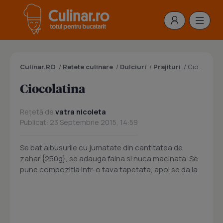
Culinar.RO
/
Retete culinare
/
Dulciuri
/
Prajituri
/
Ciocolatina
Ciocolatina
Rețetă de
vatra nicoleta
Publicat: 23 Septembrie 2015, 14:59
Se bat albusurile cu jumatate din cantitatea de
zahar {250g}, se adauga faina si nuca macinata. Se
pune compozitia intr-o tava tapetata, apoi se da la