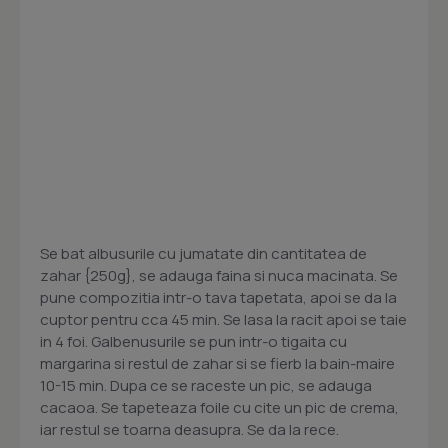
Se bat albusurile cu jumatate din cantitatea de
zahar {250g}, se adauga faina si nuca macinata. Se
pune compozitia intr-o tava tapetata, apoi se da la
cuptor pentru cca 45 min. Se lasa la racit apoi se taie
in 4 foi. Galbenusurile se pun intr-o tigaita cu
margarina si restul de zahar si se fierb la bain-maire
10-15 min. Dupa ce se raceste un pic, se adauga
cacaoa. Se tapeteaza foile cu cite un pic de crema,
iar restul se toarna deasupra. Se da la rece.