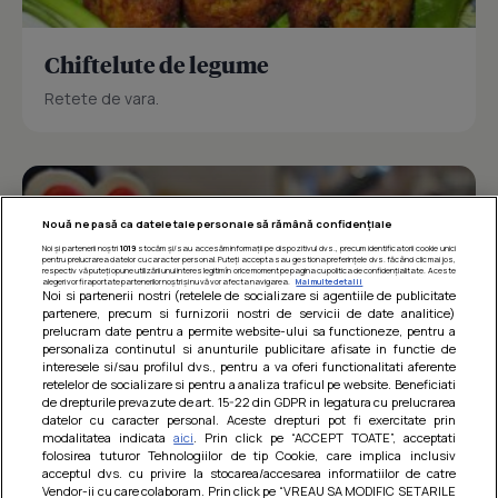
Chiftelute de legume
Retete de vara.
Nouă ne pasă ca datele tale personale să rămână confidențiale
Noi și partenerii noștri
1019
stocăm și/sau accesăm informații pe dispozitivul dvs., precum identificatorii cookie unici
pentru prelucrarea datelor cu caracter personal. Puteți accepta sau gestiona preferințele dvs. făcând clic mai jos,
respectiv vă puteți opune utilizării unui interes legitim în orice moment pe pagina cu politica de confidențialitate. Aceste
alegeri vor fi raportate partenerilor noștri și nu vă vor afecta navigarea.
Mai multe detalii
Noi si partenerii nostri (retelele de socializare si agentiile de publicitate
partenere, precum si furnizorii nostri de servicii de date analitice)
prelucram date pentru a permite website-ului sa functioneze, pentru a
personaliza continutul si anunturile publicitare afisate in functie de
interesele si/sau profilul dvs., pentru a va oferi functionalitati aferente
retelelor de socializare si pentru a analiza traficul pe website. Beneficiati
de drepturile prevazute de art. 15-22 din GDPR in legatura cu prelucrarea
datelor cu caracter personal. Aceste drepturi pot fi exercitate prin
modalitatea indicata
aici
. Prin click pe “ACCEPT TOATE”, acceptati
Barcute din vinete cu arpagic rosu
folosirea tuturor Tehnologiilor de tip Cookie, care implica inclusiv
acceptul dvs. cu privire la stocarea/accesarea informatiilor de catre
Un deliciu usor de preparat!
Vendor-ii cu care colaboram. Prin click pe “VREAU SA MODIFIC SETARILE