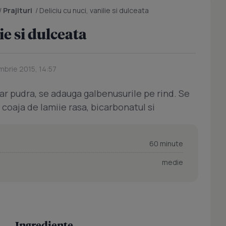
/
Prajituri
/
Deliciu cu nuci, vanilie si dulceata
ie si dulceata
mbrie 2015, 14:57
har pudra, se adauga galbenusurile pe rind. Se
coaja de lamiie rasa, bicarbonatul si
60 minute
medie
Ingrediente