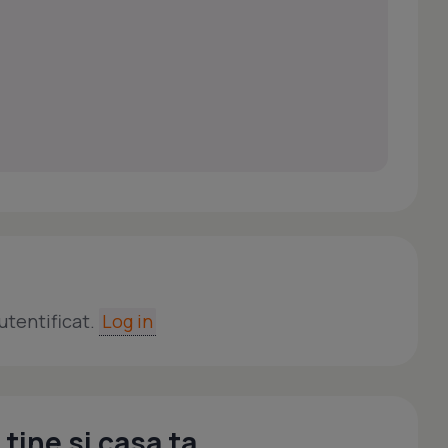
utentificat.
Log in
tine si casa ta