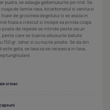
har pudra, se adauga galbenusurile pe rind. Se
oaja de lamiie rasa, bicarbonatul si vanilia si
o foaie de grosimea degetului si se asaza in
Cind foaia a crescut si incepe sa prinda coaja,
se poate de repede se intinde peste ea un
 peste care se toarna albusurile batute
150 gr. zahar si cu nucile pisate. Se da din
 este gata, se lasa sa se raceasca in tava,
reptunghiulare.
ie si mac
 capsuni