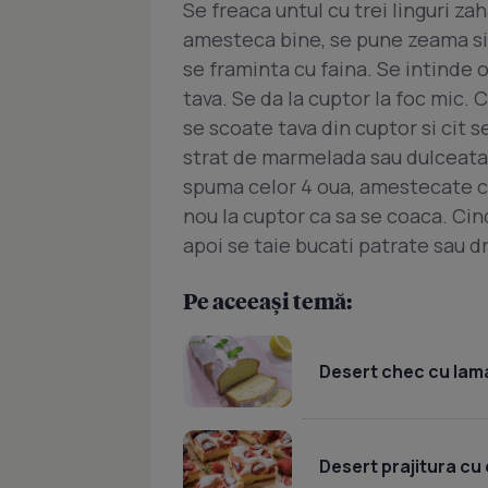
Se freaca untul cu trei linguri za
amesteca bine, se pune zeama si c
se framinta cu faina. Se intinde 
tava. Se da la cuptor la foc mic. 
se scoate tava din cuptor si cit 
strat de marmelada sau dulceata,
spuma celor 4 oua, amestecate cu 
nou la cuptor ca sa se coaca. Cind
apoi se taie bucati patrate sau d
Pe aceeași temă:
Desert chec cu lama
Desert prajitura cu