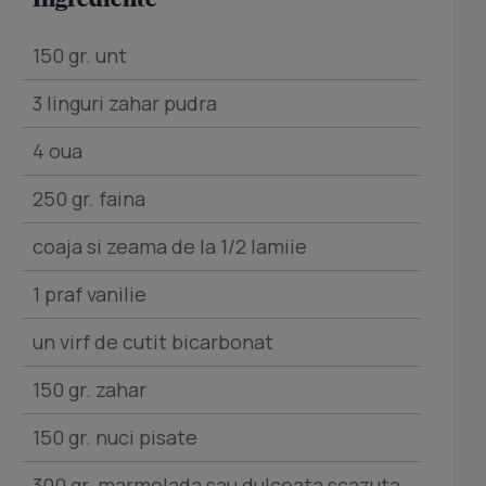
150 gr. unt
3 linguri zahar pudra
4 oua
250 gr. faina
coaja si zeama de la 1/2 lamiie
1 praf vanilie
un virf de cutit bicarbonat
150 gr. zahar
150 gr. nuci pisate
300 gr. marmelada sau dulceata scazuta