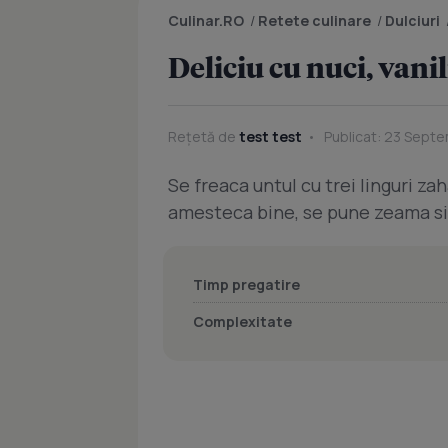
Culinar.RO
/
Retete culinare
/
Dulciuri
Deliciu cu nuci, vanil
Rețetă de
test test
Publicat: 23 Septe
Se freaca untul cu trei linguri za
amesteca bine, se pune zeama si 
Timp pregatire
Complexitate