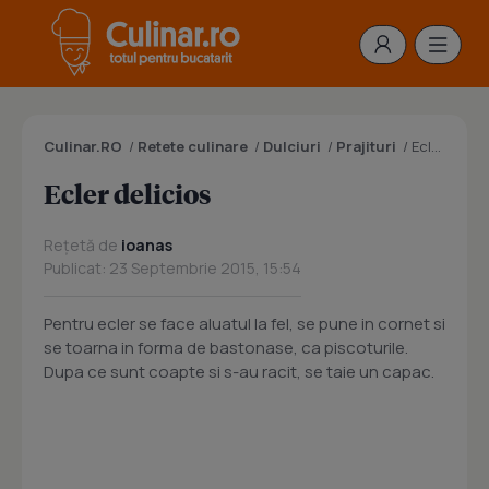
Culinar.RO
/
Retete culinare
/
Dulciuri
/
Prajituri
/
Ecler delicios
Ecler delicios
Rețetă de
ioanas
Publicat: 23 Septembrie 2015, 15:54
Pentru ecler se face aluatul la fel, se pune in cornet si
se toarna in forma de bastonase, ca piscoturile.
Dupa ce sunt coapte si s-au racit, se taie un capac.