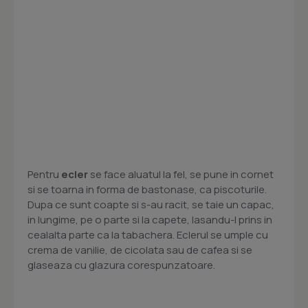
Pentru
ecler
se face aluatul la fel, se pune in cornet
si se toarna in forma de bastonase, ca piscoturile.
Dupa ce sunt coapte si s-au racit, se taie un capac,
in lungime, pe o parte si la capete, lasandu-l prins in
cealalta parte ca la tabachera. Eclerul se umple cu
crema de vanilie, de cicolata sau de cafea si se
glaseaza cu glazura corespunzatoare.