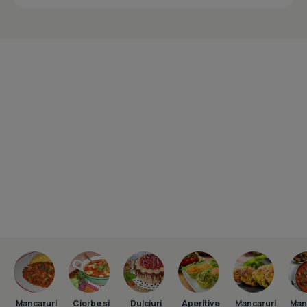
Mancaruri
Ciorbe si
Dulciuri
Aperitive
Mancaruri
Man