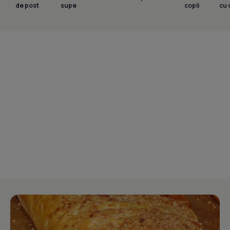
de post
supe
copii
cu 