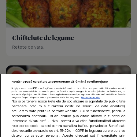
Chiftelute de legume
Retete de vara.
Nouă ne pasă ca datele tale personale să rămână confidențiale
Noi și partenerii noștri
1019
stocăm și/sau accesăm informații pe dispozitivul dvs., precum identificatorii cookie unici
pentru prelucrarea datelor cu caracter personal. Puteți accepta sau gestiona preferințele dvs. făcând clic mai jos,
respectiv vă puteți opune utilizării unui interes legitim în orice moment pe pagina cu politica de confidențialitate. Aceste
alegeri vor fi raportate partenerilor noștri și nu vă vor afecta navigarea.
Mai multe detalii
Noi si partenerii nostri (retelele de socializare si agentiile de publicitate
partenere, precum si furnizorii nostri de servicii de date analitice)
prelucram date pentru a permite website-ului sa functioneze, pentru a
personaliza continutul si anunturile publicitare afisate in functie de
interesele si/sau profilul dvs., pentru a va oferi functionalitati aferente
retelelor de socializare si pentru a analiza traficul pe website. Beneficiati
de drepturile prevazute de art. 15-22 din GDPR in legatura cu prelucrarea
datelor cu caracter personal. Aceste drepturi pot fi exercitate prin