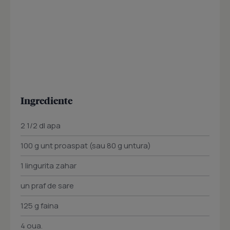
Ingrediente
2 1/2 dl apa
100 g unt proaspat (sau 80 g untura)
1 lingurita zahar
un praf de sare
125 g faina
4 oua.