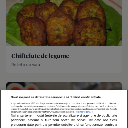
Chiftelute de legume
Retete de vara.
Nouă ne pasă ca datele tale personale să rămână confidențiale
Noi și partenerii noștri
1017
stocăm și/sau accesăm informații pe dispozitivul dvs., precum identificatorii cookie unici
pentru prelucrarea datelor cu caracter personal. Puteți accepta sau gestiona preferințele dvs. făcând clic mai jos,
respectiv vă puteți opune utilizării unui interes legitim în orice moment pe pagina cu politica de confidențialitate. Aceste
alegeri vor fi raportate partenerilor noștri și nu vă vor afecta navigarea.
Mai multe detalii
Noi si partenerii nostri (retelele de socializare si agentiile de publicitate
partenere, precum si furnizorii nostri de servicii de date analitice)
prelucram date pentru a permite website-ului sa functioneze, pentru a