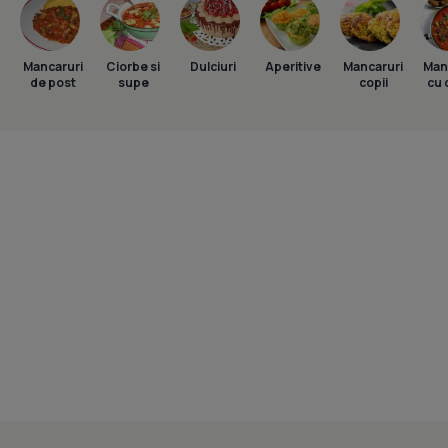
Mancaruri
Ciorbe si
Dulciuri
Aperitive
Mancaruri
Man
de post
supe
copii
cu 