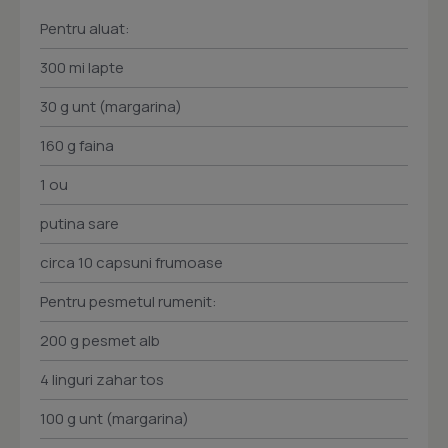
Pentru aluat:
300 mi lapte
30 g unt (margarina)
160 g faina
1 ou
putina sare
circa 10 capsuni frumoase
Pentru pesmetul rumenit:
200 g pesmet alb
4 linguri zahar tos
100 g unt (margarina)