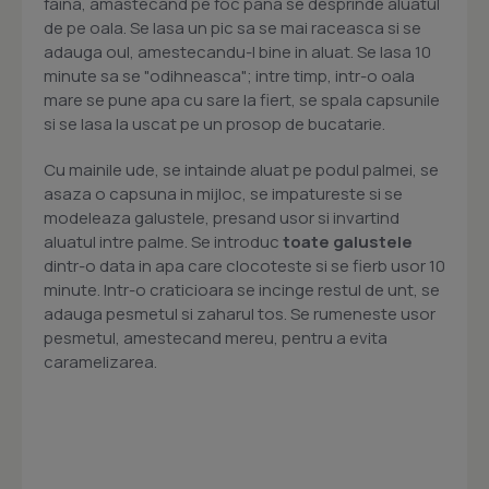
faina, amastecand pe foc pana se desprinde aluatul
de pe oala. Se lasa un pic sa se mai raceasca si se
adauga oul, amestecandu-l bine in aluat. Se lasa 10
minute sa se "odihneasca"; intre timp, intr-o oala
mare se pune apa cu sare la fiert, se spala capsunile
si se lasa la uscat pe un prosop de bucatarie.
Cu mainile ude, se intainde aluat pe podul palmei, se
asaza o capsuna in mijloc, se impatureste si se
modeleaza galustele, presand usor si invartind
aluatul intre palme. Se introduc
toate galustele
dintr-o data in apa care clocoteste si se fierb usor 10
minute. Intr-o craticioara se incinge restul de unt, se
adauga pesmetul si zaharul tos. Se rumeneste usor
pesmetul, amestecand mereu, pentru a evita
caramelizarea.