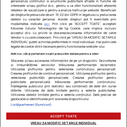
personaliza continutul si anunturile publicitare afisate in functie de
interesele si/sau profilul dvs., pentru a va oferi functionalitati aferente
retelelor de socializare si pentru a analiza traficul pe website. Beneficiati
de drepturile prevazute de art. 15-22 din GDPR in legatura cu prelucrarea
datelor cu caracter personal. Aceste drepturi pot fi exercitate prin
modalitatea indicata
aici
. Prin click pe “ACCEPT TOATE”, acceptati
Barcute din vinete cu arpagic rosu
folosirea tuturor Tehnologiilor de tip Cookie, care implica inclusiv
acceptul dvs. cu privire la stocarea/accesarea informatiilor de catre
Un deliciu usor de preparat!
Vendor-ii cu care colaboram. Prin click pe “VREAU SA MODIFIC SETARILE
INDIVIDUAL” puteti schimba preferintele in mod individual, mai putin cele
legate de cookie strict necesare pentru functionarea website-ului.
Atât noi, cât și partenerii noștri prelucrăm datele pentru a oferi:
Stocarea și/sau accesarea informațiilor de pe un dispozitiv. Dezvoltarea
și îmbunătățirea serviciilor. Măsurarea performanței reclamelor.
Utilizarea profilurilor pentru selectarea conținutului personalizat.
Crearea profilurilor de conținut personalizat. Utilizarea profilurilor pentru
selectarea publicității personalizate. Crearea profilurilor pentru
publicitate personalizată. Măsurarea performanței conținutului.
Înțelegerea publicului prin statistici sau combinații de date din surse
diferite. Utilizarea de date limitate pentru a selecta publicitatea.
Utilizarea datelor limitate pentru a selecta conținutul. Date precise de
geolocație și identificarea prin scanarea dispozitivului.
Listă parteneri (furnizori)
Termeni si conditii
|
Politica de cookies
|
Politica de
confidentialitate
|
Gestionați preferințele
ACCEPT TOATE
VREAU SA MODIFIC SETARILE INDIVIDUAL