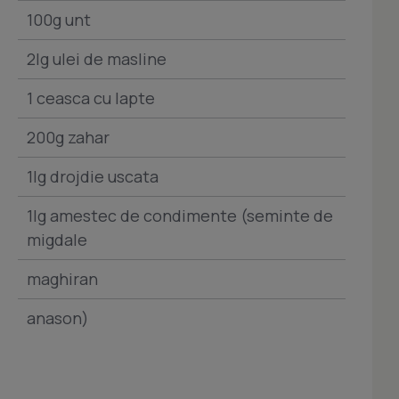
100g unt
2lg ulei de masline
1 ceasca cu lapte
200g zahar
1lg drojdie uscata
1lg amestec de condimente (seminte de
migdale
maghiran
anason)