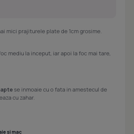
mai mici prajiturele plate de 1cm grosime.
 foc mediu la inceput, iar apoi la foc mai tare,
 lapte
se inmoaie cu o fata in amestecul de
eaza cu zahar.
ie si mac