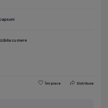
 capsuni
izibila cu mere
Îmi place
Distribuie