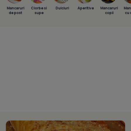
Mancaruri
Ciorbe si
Dulciuri
Aperitive
Mancaruri
Man
de post
supe
copii
cu 