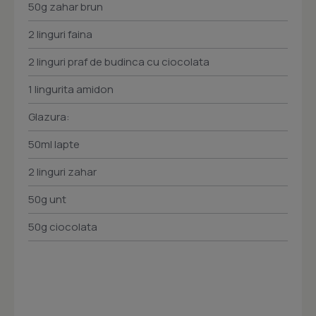
50g zahar brun
2 linguri faina
2 linguri praf de budinca cu ciocolata
1 lingurita amidon
Glazura:
50ml lapte
2 linguri zahar
50g unt
50g ciocolata