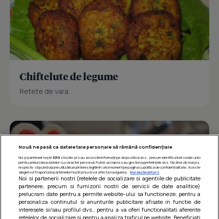
Chiftelute de legume
Retete de vara.
Nouă ne pasă ca datele tale personale să rămână confidențiale
Noi și partenerii noștri
1019
stocăm și/sau accesăm informații pe dispozitivul dvs., precum identificatorii cookie unici
pentru prelucrarea datelor cu caracter personal. Puteți accepta sau gestiona preferințele dvs. făcând clic mai jos,
respectiv vă puteți opune utilizării unui interes legitim în orice moment pe pagina cu politica de confidențialitate. Aceste
alegeri vor fi raportate partenerilor noștri și nu vă vor afecta navigarea.
Mai multe detalii
Noi si partenerii nostri (retelele de socializare si agentiile de publicitate
partenere, precum si furnizorii nostri de servicii de date analitice)
prelucram date pentru a permite website-ului sa functioneze, pentru a
personaliza continutul si anunturile publicitare afisate in functie de
interesele si/sau profilul dvs., pentru a va oferi functionalitati aferente
retelelor de socializare si pentru a analiza traficul pe website. Beneficiati