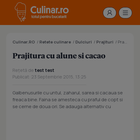
Culinar.RO
/
Retete culinare
/
Dulciuri
/
Prajituri
/
Prajitura cu alune si cacao
Prajitura cu alune si cacao
Rețetă de
test test
Publicat: 23 Septembrie 2015, 13:25
Galbenusurile cu untul, zaharul, sarea si cacaua se
freaca bine. Faina se amesteca cu praful de copt si
se cerne de doua ori. Se adauga alternativ cu