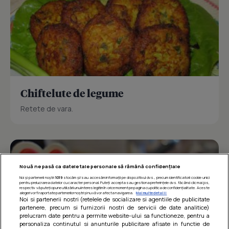
Chiftelute de legume
Retete de vara.
Nouă ne pasă ca datele tale personale să rămână confidențiale
Noi și partenerii noștri
1019
stocăm și/sau accesăm informații pe dispozitivul dvs., precum identificatorii cookie unici
pentru prelucrarea datelor cu caracter personal. Puteți accepta sau gestiona preferințele dvs. făcând clic mai jos,
respectiv vă puteți opune utilizării unui interes legitim în orice moment pe pagina cu politica de confidențialitate. Aceste
alegeri vor fi raportate partenerilor noștri și nu vă vor afecta navigarea.
Mai multe detalii
Noi si partenerii nostri (retelele de socializare si agentiile de publicitate
partenere, precum si furnizorii nostri de servicii de date analitice)
prelucram date pentru a permite website-ului sa functioneze, pentru a
personaliza continutul si anunturile publicitare afisate in functie de