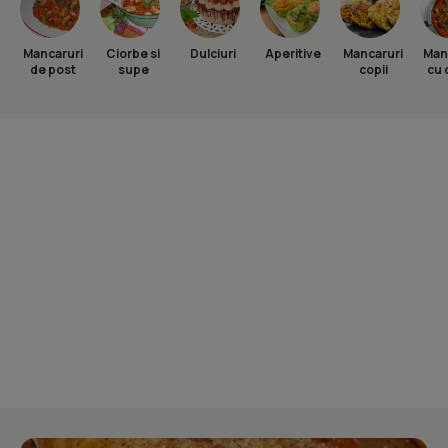
Mancaruri
Ciorbe si
Dulciuri
Aperitive
Mancaruri
Man
de post
supe
copii
cu 