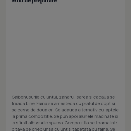
Mod de preparare
Galbenusurile cu untul, zaharul, sarea si cacaua se
freaca bine. Faina se amesteca cu praful de copt si
se cerne de doua ori. Se adauga alternativ cu laptele
la prima compozitie. Se pun apoi alunele macinate si
la sfirsit albusurile spuma. Compozitia se toarna intr-
o tava de chec unsa cu unt si tapetata cu faina. Se