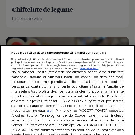
Chiftelute de legume
Retete de vara.
Nouă ne pasă ca datele tale personale să rămână confidențiale
Noi și partenerii noștri
1017
stocăm și/sau accesăm informații pe dispozitivul dvs., precum identificatorii cookie unici
pentru prelucrarea datelor cu caracter personal. Puteți accepta sau gestiona preferințele dvs. făcând clic mai jos,
respectiv vă puteți opune utilizării unui interes legitim în orice moment pe pagina cu politica de confidențialitate. Aceste
alegeri vor fi raportate partenerilor noștri și nu vă vor afecta navigarea.
Mai multe detalii
Noi si partenerii nostri (retelele de socializare si agentiile de publicitate
partenere, precum si furnizorii nostri de servicii de date analitice)
prelucram date pentru a permite website-ului sa functioneze, pentru a
personaliza continutul si anunturile publicitare afisate in functie de
interesele si/sau profilul dvs., pentru a va oferi functionalitati aferente
retelelor de socializare si pentru a analiza traficul pe website. Beneficiati
de drepturile prevazute de art. 15-22 din GDPR in legatura cu prelucrarea
datelor cu caracter personal. Aceste drepturi pot fi exercitate prin
modalitatea indicata
aici
. Prin click pe “ACCEPT TOATE”, acceptati
Barcute din vinete cu arpagic rosu
folosirea tuturor Tehnologiilor de tip Cookie, care implica inclusiv
acceptul dvs. cu privire la stocarea/accesarea informatiilor de catre
Un deliciu usor de preparat!
Vendor-ii cu care colaboram. Prin click pe “VREAU SA MODIFIC SETARILE
INDIVIDUAL” puteti schimba preferintele in mod individual, mai putin cele
legate de cookie strict necesare pentru functionarea website-ului.