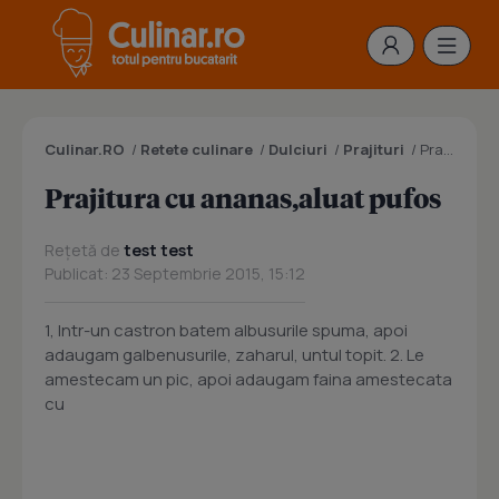
Culinar.RO
/
Retete culinare
/
Dulciuri
/
Prajituri
/
Prajitura cu ananas,aluat pufos
Prajitura cu ananas,aluat pufos
Rețetă de
test test
Publicat: 23 Septembrie 2015, 15:12
1, Intr-un castron batem albusurile spuma, apoi
adaugam galbenusurile, zaharul, untul topit. 2. Le
amestecam un pic, apoi adaugam faina amestecata
cu