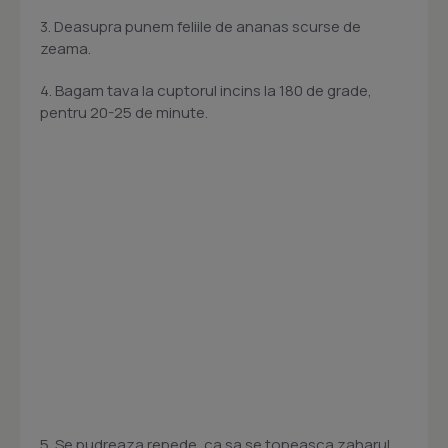
3. Deasupra punem feliile de ananas scurse de
zeama.
4. Bagam tava la cuptorul incins la 180 de grade,
pentru 20-25 de minute.
5. Se pudreaza repede, ca sa se topeasca zaharul