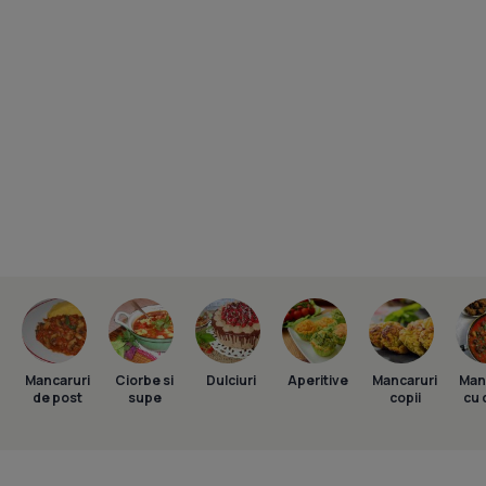
Mancaruri
Ciorbe si
Dulciuri
Aperitive
Mancaruri
Man
de post
supe
copii
cu 