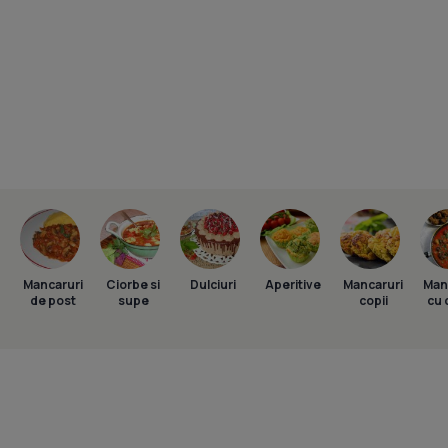
Mancaruri
Ciorbe si
Dulciuri
Aperitive
Mancaruri
Man
de post
supe
copii
cu 