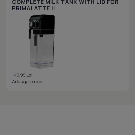
COMPLETE MILK TANK WITH LID FOR
PRIMALATTE II
149.99 Lei
Adauga in cos