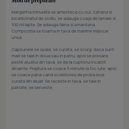
Mod de preparare
Margarina inmuiata se amesteca cu oul, zaharul si
bicarbonatul de sodiu, se adauga coaja de lamaie si
100 ml lapte. Se adauga faina si smantana,
Compozitia se toarna in tava de marime mijlocie
unsa.
Capsunele se spala, se curata, se scurg, daca sunt
mari se taie in doua sau in patru, apoi se presara
peste aluatul din tava, se da la cuptorul incalzit
dinainte. Prajitura se coace 5 minute la foc iute, apoi
se coace pana cand scobitorea de proba iese
curata din aluat. Se raceste in tava, se taie in
patrate, se serveste.