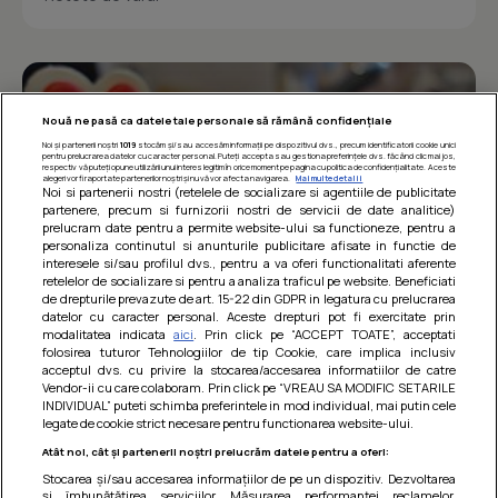
Nouă ne pasă ca datele tale personale să rămână confidențiale
Noi și partenerii noștri
1019
stocăm și/sau accesăm informații pe dispozitivul dvs., precum identificatorii cookie unici
pentru prelucrarea datelor cu caracter personal. Puteți accepta sau gestiona preferințele dvs. făcând clic mai jos,
respectiv vă puteți opune utilizării unui interes legitim în orice moment pe pagina cu politica de confidențialitate. Aceste
alegeri vor fi raportate partenerilor noștri și nu vă vor afecta navigarea.
Mai multe detalii
Noi si partenerii nostri (retelele de socializare si agentiile de publicitate
partenere, precum si furnizorii nostri de servicii de date analitice)
prelucram date pentru a permite website-ului sa functioneze, pentru a
personaliza continutul si anunturile publicitare afisate in functie de
interesele si/sau profilul dvs., pentru a va oferi functionalitati aferente
retelelor de socializare si pentru a analiza traficul pe website. Beneficiati
de drepturile prevazute de art. 15-22 din GDPR in legatura cu prelucrarea
datelor cu caracter personal. Aceste drepturi pot fi exercitate prin
modalitatea indicata
aici
. Prin click pe “ACCEPT TOATE”, acceptati
Barcute din vinete cu arpagic rosu
folosirea tuturor Tehnologiilor de tip Cookie, care implica inclusiv
acceptul dvs. cu privire la stocarea/accesarea informatiilor de catre
Un deliciu usor de preparat!
Vendor-ii cu care colaboram. Prin click pe “VREAU SA MODIFIC SETARILE
INDIVIDUAL” puteti schimba preferintele in mod individual, mai putin cele
legate de cookie strict necesare pentru functionarea website-ului.
Atât noi, cât și partenerii noștri prelucrăm datele pentru a oferi:
Stocarea și/sau accesarea informațiilor de pe un dispozitiv. Dezvoltarea
și îmbunătățirea serviciilor. Măsurarea performanței reclamelor.