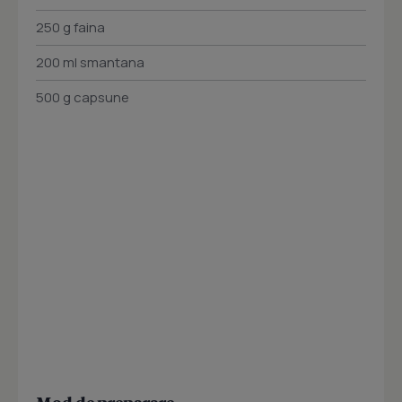
250 g faina
200 ml smantana
500 g capsune