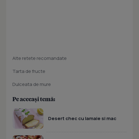
Alte retete recomandate
Tarta de fructe
Dulceata de mure
Pe aceeași temă:
Desert chec cu lamaie si mac