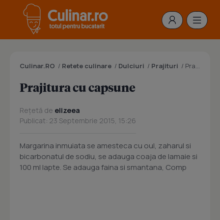
Culinar.RO
/
Retete culinare
/
Dulciuri
/
Prajituri
/
Prajitura cu capsune
Prajitura cu capsune
Rețetă de
elizeea
Publicat: 23 Septembrie 2015, 15:26
Margarina inmuiata se amesteca cu oul, zaharul si
bicarbonatul de sodiu, se adauga coaja de lamaie si
100 ml lapte. Se adauga faina si smantana, Comp