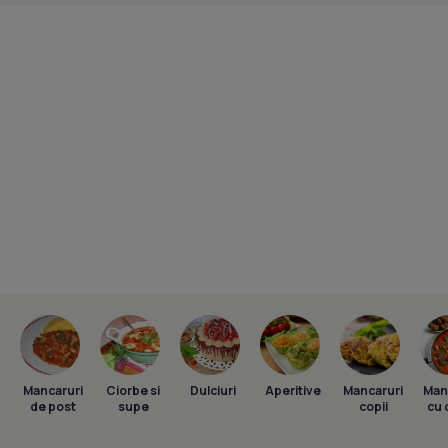
Mancaruri
Ciorbe si
Dulciuri
Aperitive
Mancaruri
Man
de post
supe
copii
cu 