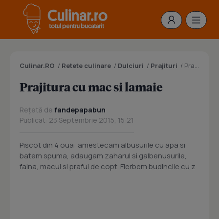
Culinar.RO
/
Retete culinare
/
Dulciuri
/
Prajituri
/
Prajitura cu mac si lamaie
Prajitura cu mac si lamaie
Rețetă de
fandepapabun
Publicat: 23 Septembrie 2015, 15:21
Piscot din 4 oua: amestecam albusurile cu apa si
batem spuma, adaugam zaharul si galbenusurile,
faina, macul si praful de copt. Fierbem budincile cu z