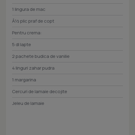
1 lingura de mac
Â½ plic praf de copt
Pentru crema:
5 dl lapte
2 pachete budica de vanilie
4 linguri zahar pudra
1 margarina
Cercuri de lamaie decojite
Jeleu de lamaie