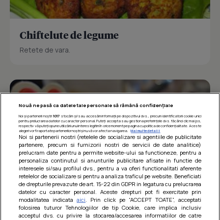
Chiftelute de legume
Retete de vara.
Nouă ne pasă ca datele tale personale să rămână confidențiale
Noi și partenerii noștri
1017
stocăm și/sau accesăm informații pe dispozitivul dvs., precum identificatorii cookie unici
pentru prelucrarea datelor cu caracter personal. Puteți accepta sau gestiona preferințele dvs. făcând clic mai jos,
respectiv vă puteți opune utilizării unui interes legitim în orice moment pe pagina cu politica de confidențialitate. Aceste
alegeri vor fi raportate partenerilor noștri și nu vă vor afecta navigarea.
Mai multe detalii
Noi si partenerii nostri (retelele de socializare si agentiile de publicitate
partenere, precum si furnizorii nostri de servicii de date analitice)
prelucram date pentru a permite website-ului sa functioneze, pentru a
personaliza continutul si anunturile publicitare afisate in functie de
interesele si/sau profilul dvs., pentru a va oferi functionalitati aferente
retelelor de socializare si pentru a analiza traficul pe website. Beneficiati
de drepturile prevazute de art. 15-22 din GDPR in legatura cu prelucrarea
datelor cu caracter personal. Aceste drepturi pot fi exercitate prin
modalitatea indicata
aici
. Prin click pe “ACCEPT TOATE”, acceptati
Barcute din vinete cu arpagic rosu
folosirea tuturor Tehnologiilor de tip Cookie, care implica inclusiv
acceptul dvs. cu privire la stocarea/accesarea informatiilor de catre