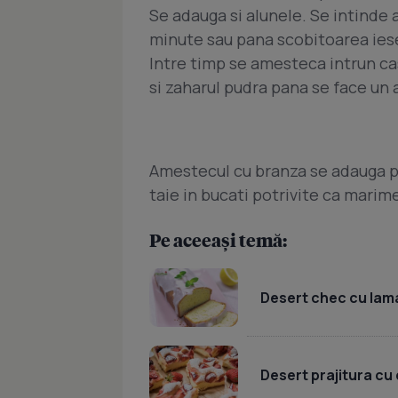
Se adauga si alunele. Se intinde
minute sau pana scobitoarea iese 
Intre timp se amesteca intrun cas
si zaharul pudra pana se face u
Amestecul cu branza se adauga pes
taie in bucati potrivite ca marim
Pe aceeași temă:
Desert chec cu lama
Desert prajitura cu