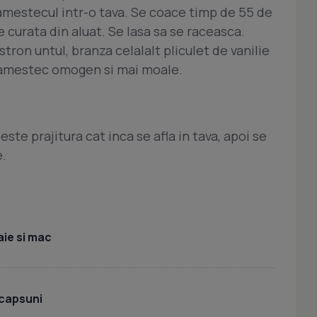
 amestecul intr-o tava. Se coace timp de 55 de
curata din aluat. Se lasa sa se raceasca.
tron untul, branza celalalt pliculet de vanilie
n amestec omogen si mai moale.
te prajitura cat inca se afla in tava, apoi se
e.
ie si mac
 capsuni