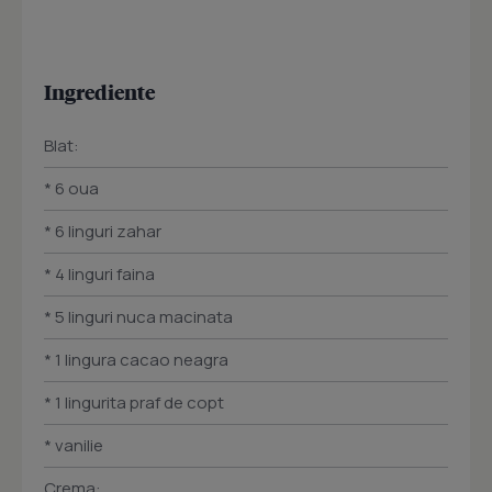
Ingrediente
Blat:
* 6 oua
* 6 linguri zahar
* 4 linguri faina
* 5 linguri nuca macinata
* 1 lingura cacao neagra
* 1 lingurita praf de copt
* vanilie
Crema: