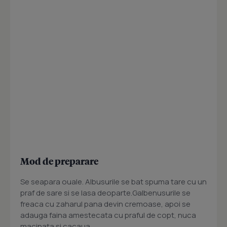
Mod de preparare
Se seapara ouale. Albusurile se bat spuma tare cu un
praf de sare si se lasa deoparte.Galbenusurile se
freaca cu zaharul pana devin cremoase, apoi se
adauga faina amestecata cu praful de copt, nuca
macinata si cacaua.