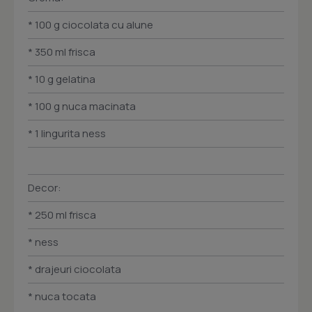
* 100 g ciocolata cu alune
* 350 ml frisca
* 10 g gelatina
* 100 g nuca macinata
* 1 lingurita ness
Decor:
* 250 ml frisca
* ness
* drajeuri ciocolata
* nuca tocata