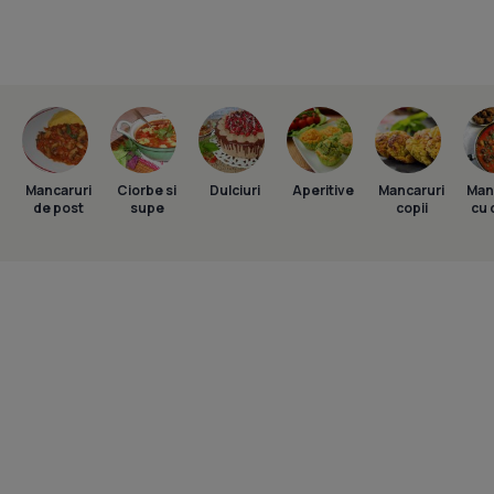
Mancaruri
Ciorbe si
Dulciuri
Aperitive
Mancaruri
Man
de post
supe
copii
cu 