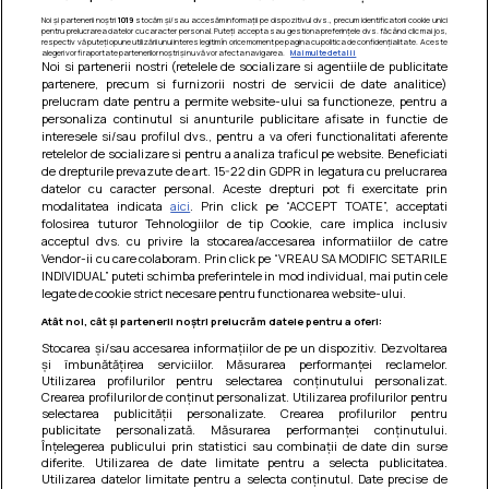
Noi și partenerii noștri
1019
stocăm și/sau accesăm informații pe dispozitivul dvs., precum identificatorii cookie unici
pentru prelucrarea datelor cu caracter personal. Puteți accepta sau gestiona preferințele dvs. făcând clic mai jos,
respectiv vă puteți opune utilizării unui interes legitim în orice moment pe pagina cu politica de confidențialitate. Aceste
alegeri vor fi raportate partenerilor noștri și nu vă vor afecta navigarea.
Mai multe detalii
Noi si partenerii nostri (retelele de socializare si agentiile de publicitate
partenere, precum si furnizorii nostri de servicii de date analitice)
prelucram date pentru a permite website-ului sa functioneze, pentru a
personaliza continutul si anunturile publicitare afisate in functie de
interesele si/sau profilul dvs., pentru a va oferi functionalitati aferente
retelelor de socializare si pentru a analiza traficul pe website. Beneficiati
de drepturile prevazute de art. 15-22 din GDPR in legatura cu prelucrarea
datelor cu caracter personal. Aceste drepturi pot fi exercitate prin
modalitatea indicata
aici
. Prin click pe “ACCEPT TOATE”, acceptati
Barcute din vinete cu arpagic rosu
folosirea tuturor Tehnologiilor de tip Cookie, care implica inclusiv
acceptul dvs. cu privire la stocarea/accesarea informatiilor de catre
Un deliciu usor de preparat!
Vendor-ii cu care colaboram. Prin click pe “VREAU SA MODIFIC SETARILE
INDIVIDUAL” puteti schimba preferintele in mod individual, mai putin cele
legate de cookie strict necesare pentru functionarea website-ului.
Atât noi, cât și partenerii noștri prelucrăm datele pentru a oferi:
Stocarea și/sau accesarea informațiilor de pe un dispozitiv. Dezvoltarea
și îmbunătățirea serviciilor. Măsurarea performanței reclamelor.
Utilizarea profilurilor pentru selectarea conținutului personalizat.
Crearea profilurilor de conținut personalizat. Utilizarea profilurilor pentru
selectarea publicității personalizate. Crearea profilurilor pentru
publicitate personalizată. Măsurarea performanței conținutului.
Înțelegerea publicului prin statistici sau combinații de date din surse
diferite. Utilizarea de date limitate pentru a selecta publicitatea.
Utilizarea datelor limitate pentru a selecta conținutul. Date precise de