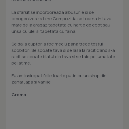
La sfarsit se incorporeaza albusurile si se
omogenizeaza bine.Compozitia se toarna in tava
mare de la aragaz tapetata cu hartie de copt sau
unsa cu ulei si tapetata cu faina.
Se da la cuptor la foc mediu pana trece testul
scobitorii.Se scoate tava si se lasa la racit.Cand s-a
racit se scoate blatul din tava si se taie pe jumatate
pe latime.
Eu am insiropat foile foarte putin cu un sirop din
zahar ,apa si vanilie.
Crema: