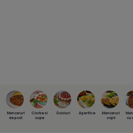
Mancaruri
Ciorbe si
Dulciuri
Aperitive
Mancaruri
Man
de post
supe
copii
cu 