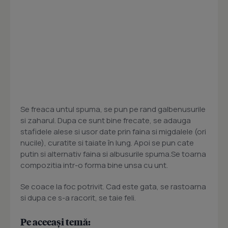
Se freaca untul spuma, se pun pe rand galbenusurile
si zaharul. Dupa ce sunt bine frecate, se adauga
stafidele alese si usor date prin faina si migdalele (ori
nucile), curatite si taiate în lung. Apoi se pun cate
putin si alternativ faina si albusurile spuma.Se toarna
compozitia intr-o forma bine unsa cu unt.
Se coace la foc potrivit. Cad este gata, se rastoarna
si dupa ce s-a racorit, se taie feli.
Pe aceeași temă: