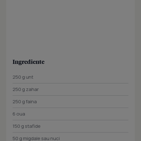
Ingrediente
250 g unt
250 g zahar
250 g faina
6 oua
150 g stafide
50 g migdale sau nuci