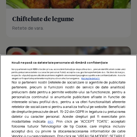
Chiftelute de legume
Retete de vara.
Nouă ne pasă ca datele tale personale să rămână confidențiale
Noi și partenerii noștri
1019
stocăm și/sau accesăm informații pe dispozitivul dvs., precum identificatorii cookie unici
pentru prelucrarea datelor cu caracter personal. Puteți accepta sau gestiona preferințele dvs. făcând clic mai jos,
respectiv vă puteți opune utilizării unui interes legitim în orice moment pe pagina cu politica de confidențialitate. Aceste
alegeri vor fi raportate partenerilor noștri și nu vă vor afecta navigarea.
Mai multe detalii
Noi si partenerii nostri (retelele de socializare si agentiile de publicitate
partenere, precum si furnizorii nostri de servicii de date analitice)
prelucram date pentru a permite website-ului sa functioneze, pentru a
personaliza continutul si anunturile publicitare afisate in functie de
interesele si/sau profilul dvs., pentru a va oferi functionalitati aferente
retelelor de socializare si pentru a analiza traficul pe website. Beneficiati
de drepturile prevazute de art. 15-22 din GDPR in legatura cu prelucrarea
datelor cu caracter personal. Aceste drepturi pot fi exercitate prin
modalitatea indicata
aici
. Prin click pe “ACCEPT TOATE”, acceptati
Barcute din vinete cu arpagic rosu
folosirea tuturor Tehnologiilor de tip Cookie, care implica inclusiv
acceptul dvs. cu privire la stocarea/accesarea informatiilor de catre
Un deliciu usor de preparat!
Vendor-ii cu care colaboram. Prin click pe “VREAU SA MODIFIC SETARILE