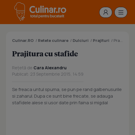
Culinar.RO
/
Retete culinare
/
Dulciuri
/
Prajituri
/
Prajitura cu stafide
Prajitura cu stafide
Rețetă de
Cara Alexandru
Publicat: 23 Septembrie 2015, 14:59
Se freaca untul spuma, se pun pe rand galbenusurile
si zaharul. Dupa ce sunt bine frecate, se adauga
stafidele alese si usor date prin faina si migdal