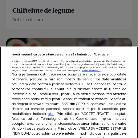
Chiftelute de legume
Retete de vara.
Nouă ne pasă ca datele tale personale să rămână confidențiale
Noi și partenerii noștri
1017
stocăm și/sau accesăm informații pe dispozitivul dvs., precum identificatorii cookie unici
pentru prelucrarea datelor cu caracter personal. Puteți accepta sau gestiona preferințele dvs. făcând clic mai jos,
respectiv vă puteți opune utilizării unui interes legitim în orice moment pe pagina cu politica de confidențialitate. Aceste
alegeri vor fi raportate partenerilor noștri și nu vă vor afecta navigarea.
Mai multe detalii
Noi si partenerii nostri (retelele de socializare si agentiile de publicitate
partenere, precum si furnizorii nostri de servicii de date analitice)
prelucram date pentru a permite website-ului sa functioneze, pentru a
personaliza continutul si anunturile publicitare afisate in functie de
interesele si/sau profilul dvs., pentru a va oferi functionalitati aferente
retelelor de socializare si pentru a analiza traficul pe website. Beneficiati
de drepturile prevazute de art. 15-22 din GDPR in legatura cu prelucrarea
datelor cu caracter personal. Aceste drepturi pot fi exercitate prin
modalitatea indicata
aici
. Prin click pe “ACCEPT TOATE”, acceptati
Barcute din vinete cu arpagic rosu
folosirea tuturor Tehnologiilor de tip Cookie, care implica inclusiv
acceptul dvs. cu privire la stocarea/accesarea informatiilor de catre
Un deliciu usor de preparat!
Vendor-ii cu care colaboram. Prin click pe “VREAU SA MODIFIC SETARILE
INDIVIDUAL” puteti schimba preferintele in mod individual, mai putin cele