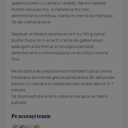
galbenusurile cu zaharul vaniliat, faina si laptele.
Puneti vasul pe foc, si fierbeti la foc mic,
amestecand continuu, pana ce crema se ingroasa.
Se da crema la rece.
Separat se freaca spuma un unt cu 100 g zahar
pudra. Dupa ce s-a racit crema de galbenusuri
adaugati untul frecat si omogenizati bine,
amestecand cu mixerul pana ce rezulta o crema
fina.
Peste blatul de prajitura rece intindeti toata crema.
Deasupra se intinde glazura preparata din albusurile
batute cu zaharul si vanilia pe bain-marie aprox. 5-7
minute.
Se da preajitura la rece cateva ore apoi se taie in
patrate
Pe aceeași temă: