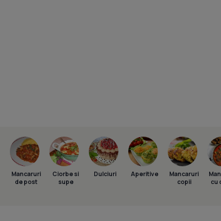
Mancaruri
Ciorbe si
Dulciuri
Aperitive
Mancaruri
Man
de post
supe
copii
cu 