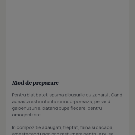
Mod de preparare
Pentru blat bateti spuma albusurile cu zaharul . Cand
aceasta este intarita se incorporeaza, pe rand
galbenusurile, batand dupa fiecare, pentru
omogenizare.
In compozitie adaugati, treptat, faina si cacaoa,
amestecand usor, prin rasturnare pentru a nu se