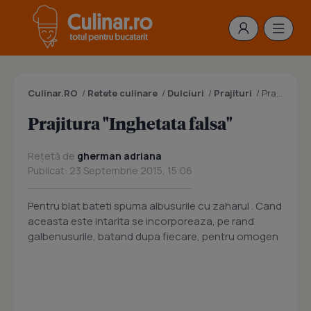
Culinar.RO
/
Retete culinare
/
Dulciuri
/
Prajituri
/
Prajitura "Inghetata falsa"
Prajitura "Inghetata falsa"
Rețetă de
gherman adriana
Publicat: 23 Septembrie 2015, 15:06
Pentru blat bateti spuma albusurile cu zaharul . Cand
aceasta este intarita se incorporeaza, pe rand
galbenusurile, batand dupa fiecare, pentru omogen