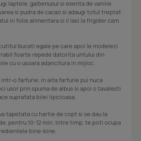
i laptele, galbenusul si esenta de vanilie.
sarea si pudra de cacao si adaugi totul treptat
l in folie alimentara si il lasi la frigider cam
u cutitul bucati egale pe care apoi le modelezi
rabil foarte repede datorita untului din
le cu o usoara adancitura in mijloc.
i intr-o farfurie; in alta farfurie pui nuca
eci usor prin spuma de albus si apoi o tavalesti
ace suprafata bilei lipicioasa.
va tapetata cu hartie de copt si se dau la
de, pentru 10-12 min. Intre timp, te poti ocupa
edientele bine-bine.