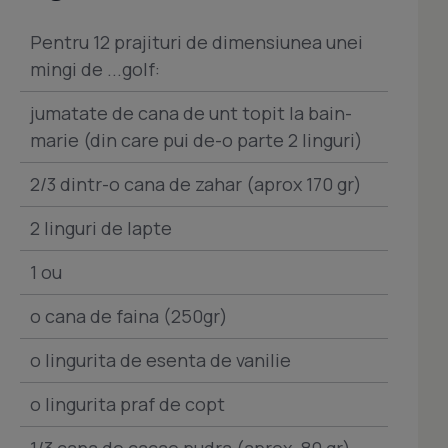
Pentru 12 prajituri de dimensiunea unei
mingi de ...golf:
jumatate de cana de unt topit la bain-
marie (din care pui de-o parte 2 linguri)
2/3 dintr-o cana de zahar (aprox 170 gr)
2 linguri de lapte
1 ou
o cana de faina (250gr)
o lingurita de esenta de vanilie
o lingurita praf de copt
1/3 cana de cacao pudra (aprox. 80 gr)