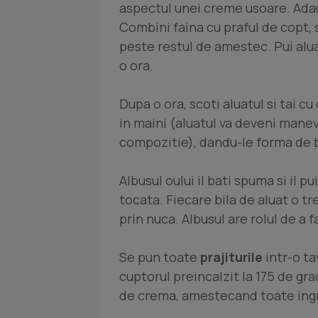
aspectul unei creme usoare. Adaug
Combini faina cu praful de copt, 
peste restul de amestec. Pui aluatu
o ora.
Dupa o ora, scoti aluatul si tai c
in maini (aluatul va deveni manev
compozitie), dandu-le forma de bi
Albusul oului il bati spuma si il pu
tocata. Fiecare bila de aluat o tr
prin nuca. Albusul are rolul de a f
Se pun toate
prajiturile
intr-o ta
cuptorul preincalzit la 175 de gra
de crema, amestecand toate ingr