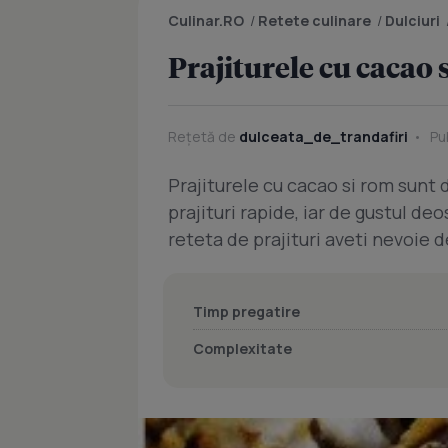
Culinar.RO
/
Retete culinare
/
Dulciuri
Prajiturele cu cacao 
Rețetă de
dulceata_de_trandafiri
Pub
Prajiturele cu cacao si rom sunt d
prajituri rapide, iar de gustul d
reteta de prajituri aveti nevoie 
Timp pregatire
Complexitate