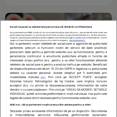
Nouă ne pasă ca datele tale personale să rămână confidențiale
Noi și partenerii noștri
1019
stocăm și/sau accesăm informații pe dispozitivul dvs., precum identificatorii cookie unici
pentru prelucrarea datelor cu caracter personal. Puteți accepta sau gestiona preferințele dvs. făcând clic mai jos,
respectiv vă puteți opune utilizării unui interes legitim în orice moment pe pagina cu politica de confidențialitate. Aceste
alegeri vor fi raportate partenerilor noștri și nu vă vor afecta navigarea.
Mai multe detalii
Noi si partenerii nostri (retelele de socializare si agentiile de publicitate
partenere, precum si furnizorii nostri de servicii de date analitice)
prelucram date pentru a permite website-ului sa functioneze, pentru a
personaliza continutul si anunturile publicitare afisate in functie de
interesele si/sau profilul dvs., pentru a va oferi functionalitati aferente
retelelor de socializare si pentru a analiza traficul pe website. Beneficiati
de drepturile prevazute de art. 15-22 din GDPR in legatura cu prelucrarea
datelor cu caracter personal. Aceste drepturi pot fi exercitate prin
modalitatea indicata
aici
. Prin click pe “ACCEPT TOATE”, acceptati
Barcute din vinete cu arpagic rosu
folosirea tuturor Tehnologiilor de tip Cookie, care implica inclusiv
acceptul dvs. cu privire la stocarea/accesarea informatiilor de catre
Un deliciu usor de preparat!
Vendor-ii cu care colaboram. Prin click pe “VREAU SA MODIFIC SETARILE
INDIVIDUAL” puteti schimba preferintele in mod individual, mai putin cele
legate de cookie strict necesare pentru functionarea website-ului.
Atât noi, cât și partenerii noștri prelucrăm datele pentru a oferi:
Stocarea și/sau accesarea informațiilor de pe un dispozitiv. Dezvoltarea
și îmbunătățirea serviciilor. Măsurarea performanței reclamelor.