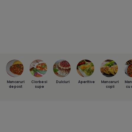
Mancaruri
Ciorbe si
Dulciuri
Aperitive
Mancaruri
Man
de post
supe
copii
cu 