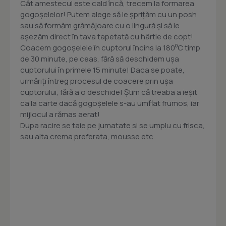
Cât amestecul este cald încă, trecem la formarea
gogoşelelor! Putem alege să le şpriţăm cu un posh
sau să formăm grămăjoare cu o lingură şi să le
aşezăm direct în tava tapetată cu hârtie de copt!
Coacem gogoşelele în cuptorul încins la 180⁰C timp
de 30 minute, pe ceas, fără să deschidem uşa
cuptorului în primele 15 minute! Daca se poate,
urmăriţi întreg procesul de coacere prin uşa
cuptorului, fără a o deschide! Ştim că treaba a ieşit
ca la carte dacă gogoşelele s-au umflat frumos, iar
mijlocul a rămas aerat!
Dupa racire se taie pe jumatate si se umplu cu frisca,
sau alta crema preferata, mousse etc.