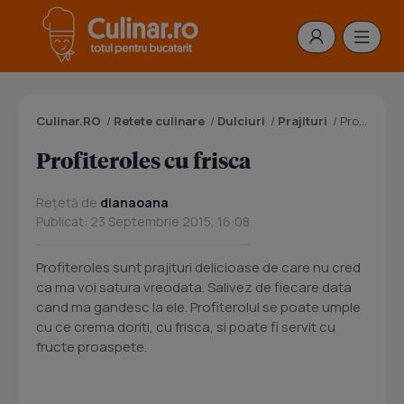
Culinar.RO
/
Retete culinare
/
Dulciuri
/
Prajituri
/
Profiteroles cu frisca
Profiteroles cu frisca
Rețetă de
dianaoana
Publicat: 23 Septembrie 2015, 16:08
Profiteroles sunt prajituri delicioase de care nu cred
ca ma voi satura vreodata. Salivez de fiecare data
cand ma gandesc la ele. Profiterolul se poate umple
cu ce crema doriti, cu frisca, si poate fi servit cu
fructe proaspete.