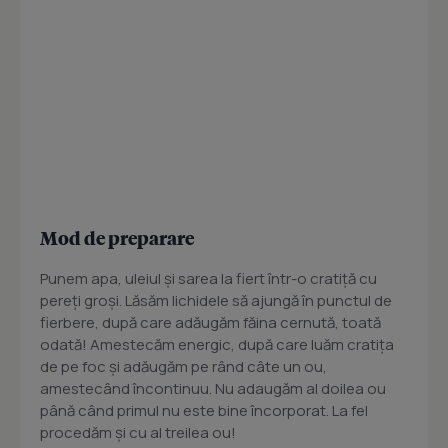
Mod de preparare
Punem apa, uleiul şi sarea la fiert într-o cratiţă cu
pereţi groşi. Lăsăm lichidele să ajungă în punctul de
fierbere, după care adăugăm făina cernută, toată
odată! Amestecăm energic, după care luăm cratiţa
de pe foc şi adăugăm pe rând câte un ou,
amestecând încontinuu. Nu adaugăm al doilea ou
până când primul nu este bine încorporat. La fel
procedăm şi cu al treilea ou!