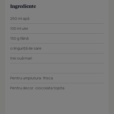
Ingrediente
250 ml apă
100 ml ulei
150 g făină
o linguriţă de sare
trei ouă mari
Pentru umplutura: frisca
Pentru decor: ciocolata topita