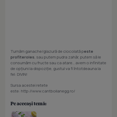
Turnăm ganache/glazură de ciocolată p
este
profiteroles
, sau putem pudra zahăr, putem să le
consumăm cu fructe sau ca atare... avem o infinitate
de opţiuni la dispoziţie, gustul va fi întotdeauna la
fel: DIVIN!
Sursa acestei retete
este: http://www.cantboilanegg.ro/
Pe aceeași temă: