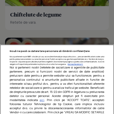
Chiftelute de legume
Retete de vara.
Nouă ne pasă ca datele tale personale să rămână confidențiale
Noi și partenerii noștri
1017
stocăm și/sau accesăm informații pe dispozitivul dvs., precum identificatorii cookie unici
pentru prelucrarea datelor cu caracter personal. Puteți accepta sau gestiona preferințele dvs. făcând clic mai jos,
respectiv vă puteți opune utilizării unui interes legitim în orice moment pe pagina cu politica de confidențialitate. Aceste
alegeri vor fi raportate partenerilor noștri și nu vă vor afecta navigarea.
Mai multe detalii
Noi si partenerii nostri (retelele de socializare si agentiile de publicitate
partenere, precum si furnizorii nostri de servicii de date analitice)
prelucram date pentru a permite website-ului sa functioneze, pentru a
personaliza continutul si anunturile publicitare afisate in functie de
interesele si/sau profilul dvs., pentru a va oferi functionalitati aferente
retelelor de socializare si pentru a analiza traficul pe website. Beneficiati
de drepturile prevazute de art. 15-22 din GDPR in legatura cu prelucrarea
datelor cu caracter personal. Aceste drepturi pot fi exercitate prin
modalitatea indicata
aici
. Prin click pe “ACCEPT TOATE”, acceptati
Barcute din vinete cu arpagic rosu
folosirea tuturor Tehnologiilor de tip Cookie, care implica inclusiv
acceptul dvs. cu privire la stocarea/accesarea informatiilor de catre
Un deliciu usor de preparat!
Vendor-ii cu care colaboram. Prin click pe “VREAU SA MODIFIC SETARILE