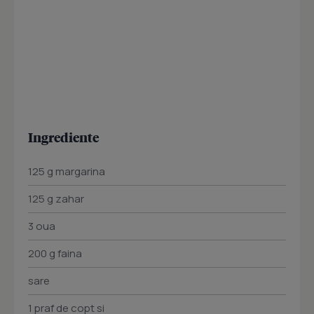
Ingrediente
125 g margarina
125 g zahar
3 oua
200 g faina
sare
1 praf de copt si