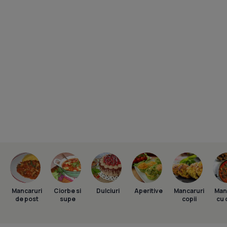
Mancaruri
Ciorbe si
Dulciuri
Aperitive
Mancaruri
Man
de post
supe
copii
cu 