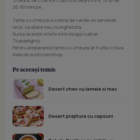
zmeura. Se coace in cuptorul deja incins, timp de
25-30 minute.
Tarta cu zmeura si crema de vanilie se serveste
rece, ca atare sau cu inghetata.
Sursa acestei retete este blogul culinar
Truedelights.
Pentru prepararea tartei cu zmeura ar fi utila o tava
Aida de la Kitchenshop.
Pe aceeași temă:
Desert chec cu lamaie si mac
Desert prajitura cu capsuni