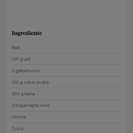
Ingrediente
Blat:
125 g unt
2 galbenusuri
100 g zahar pudra
250 g faina
2 linguri lapte rece
Crema:
3 oua