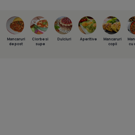
Mancaruri
Ciorbe si
Dulciuri
Aperitive
Mancaruri
Man
de post
supe
copii
cu 