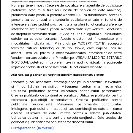
alegeri vor fi raportate partenerilor noștri și nu vă vor afecta navigarea.
Mai multe detalii
Noi si partenerii nostri (retelele de socializare si agentiile de publicitate
partenere, precum si furnizorii nostri de servicii de date analitice)
prelucram date pentru a permite website-ului sa functioneze, pentru a
personaliza continutul si anunturile publicitare afisate in functie de
interesele si/sau profilul dvs., pentru a va oferi functionalitati aferente
retelelor de socializare si pentru a analiza traficul pe website. Beneficiati
de drepturile prevazute de art. 15-22 din GDPR in legatura cu prelucrarea
datelor cu caracter personal. Aceste drepturi pot fi exercitate prin
modalitatea indicata
aici
. Prin click pe “ACCEPT TOATE”, acceptati
Barcute din vinete cu arpagic rosu
folosirea tuturor Tehnologiilor de tip Cookie, care implica inclusiv
acceptul dvs. cu privire la stocarea/accesarea informatiilor de catre
Un deliciu usor de preparat!
Vendor-ii cu care colaboram. Prin click pe “VREAU SA MODIFIC SETARILE
INDIVIDUAL” puteti schimba preferintele in mod individual, mai putin cele
legate de cookie strict necesare pentru functionarea website-ului.
Atât noi, cât și partenerii noștri prelucrăm datele pentru a oferi:
Stocarea și/sau accesarea informațiilor de pe un dispozitiv. Dezvoltarea
și îmbunătățirea serviciilor. Măsurarea performanței reclamelor.
Utilizarea profilurilor pentru selectarea conținutului personalizat.
Crearea profilurilor de conținut personalizat. Utilizarea profilurilor pentru
selectarea publicității personalizate. Crearea profilurilor pentru
publicitate personalizată. Măsurarea performanței conținutului.
Înțelegerea publicului prin statistici sau combinații de date din surse
diferite. Utilizarea de date limitate pentru a selecta publicitatea.
Utilizarea datelor limitate pentru a selecta conținutul. Date precise de
geolocație și identificarea prin scanarea dispozitivului.
Listă parteneri (furnizori)
Termeni si conditii
|
Politica de cookies
|
Politica de