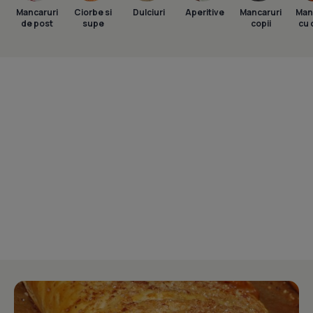
Mancaruri
Ciorbe si
Dulciuri
Aperitive
Mancaruri
Man
de post
supe
copii
cu 