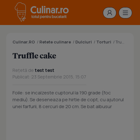
Culinar.RO
/
Retete culinare
/
Dulciuri
/
Torturi
/
Truffle cake
Truffle cake
Rețetă de
test test
Publicat: 23 Septembrie 2015, 15:07
Foile: se incalzeste cuptorul la 190 grade (foc
mediu). Se deseneaza pe hirtie de copt, cu ajutorul
unei farfurii, 8 cercuri de 20 cm. Se bat albusur