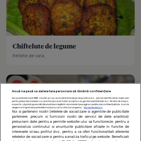
Chiftelute de legume
Retete de vara.
Nouă ne pasă ca datele tale personale să rămână confidențiale
Noi și partenerii noștri
1017
stocăm și/sau accesăm informații pe dispozitivul dvs., precum identificatorii cookie unici
pentru prelucrarea datelor cu caracter personal. Puteți accepta sau gestiona preferințele dvs. făcând clic mai jos,
respectiv vă puteți opune utilizării unui interes legitim în orice moment pe pagina cu politica de confidențialitate. Aceste
alegeri vor fi raportate partenerilor noștri și nu vă vor afecta navigarea.
Mai multe detalii
Noi si partenerii nostri (retelele de socializare si agentiile de publicitate
partenere, precum si furnizorii nostri de servicii de date analitice)
prelucram date pentru a permite website-ului sa functioneze, pentru a
personaliza continutul si anunturile publicitare afisate in functie de
interesele si/sau profilul dvs., pentru a va oferi functionalitati aferente
retelelor de socializare si pentru a analiza traficul pe website. Beneficiati