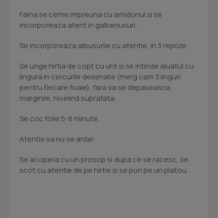
Faina se cerne impreuna cu amidonul si se
incorporeaza atent in galbenusuri.
Se incorporeaza albusurile cu atentie, in 3 reprize.
Se unge hirtia de copt cu unt si se intinde aluatul cu
lingura in cercurile desenate (merg cam 3 linguri
pentru fiecare foaie), fara sa se depaseasca
marginile, nivelind suprafata.
Se coc foile 5-8 minute.
Atentie sa nu se arda!
Se acopera cu un prosop si dupa ce se racesc, se
scot cu atentie de pe hirtie si se pun pe un platou.