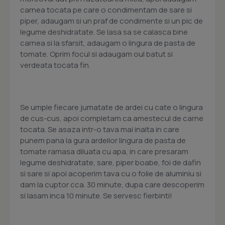
carnea tocata pe care o condimentam de sare si
piper, adaugam si un praf de condimente si un pic de
legume deshidratate. Se lasa sa se calasca bine
carnea si la sfarsit, adaugam o lingura de pasta de
tomate. Oprim focul si adaugam oul batut si
verdeata tocata fin.
Se umple fiecare jumatate de ardei cu cate o lingura
de cus-cus, apoi completam ca amestecul de carne
tocata. Se asaza intr-o tava mai inalta in care
punem pana la gura ardeilor lingura de pasta de
tomate ramasa diluata cu apa, in care presaram
legume deshidratate, sare, piper boabe, foi de dafin
si sare si apoi acoperim tava cu o folie de aluminiu si
dam la cuptor cca. 30 minute, dupa care descoperim
si lasam inca 10 minute. Se servesc fierbinti!