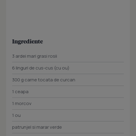
Ingrediente
3 ardei mari grasi rosii
6 linguri de cus-cus (cu ou)
300 g carne tocata de curcan
1 ceapa
1 morcov
1 ou
patrunjel si marar verde