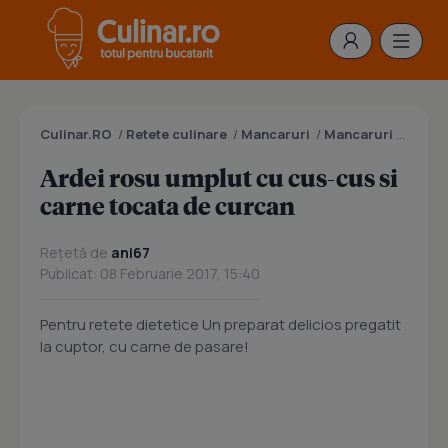
Culinar.RO
/
Retete culinare
/
Mancaruri
/
Mancaruri cu carne
Ardei rosu umplut cu cus-cus si
carne tocata de curcan
Rețetă de
ani67
Publicat: 08 Februarie 2017, 15:40
Pentru retete dietetice Un preparat delicios pregatit
la cuptor, cu carne de pasare!