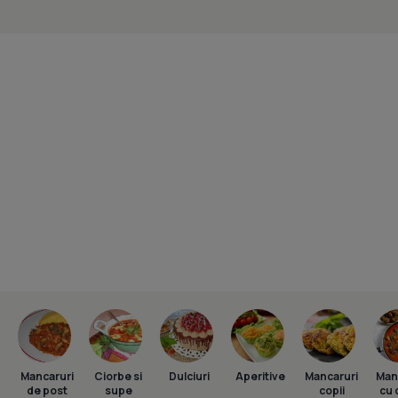
Mancaruri
Ciorbe si
Dulciuri
Aperitive
Mancaruri
Man
de post
supe
copii
cu 