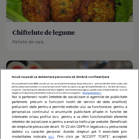
Chiftelute de legume
Retete de vara.
Nouă ne pasă ca datele tale personale să rămână confidențiale
Noi și partenerii noștri
1019
stocăm și/sau accesăm informații pe dispozitivul dvs., precum identificatorii cookie unici
pentru prelucrarea datelor cu caracter personal. Puteți accepta sau gestiona preferințele dvs. făcând clic mai jos,
respectiv vă puteți opune utilizării unui interes legitim în orice moment pe pagina cu politica de confidențialitate. Aceste
alegeri vor fi raportate partenerilor noștri și nu vă vor afecta navigarea.
Mai multe detalii
Noi si partenerii nostri (retelele de socializare si agentiile de publicitate
partenere, precum si furnizorii nostri de servicii de date analitice)
prelucram date pentru a permite website-ului sa functioneze, pentru a
personaliza continutul si anunturile publicitare afisate in functie de
interesele si/sau profilul dvs., pentru a va oferi functionalitati aferente
retelelor de socializare si pentru a analiza traficul pe website. Beneficiati
de drepturile prevazute de art. 15-22 din GDPR in legatura cu prelucrarea
datelor cu caracter personal. Aceste drepturi pot fi exercitate prin
modalitatea indicata
aici
. Prin click pe “ACCEPT TOATE”, acceptati