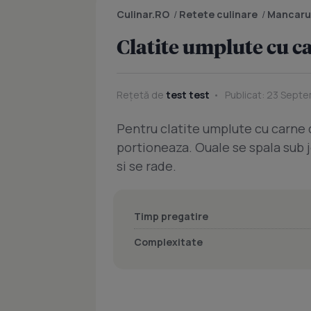
Culinar.RO
/
Retete culinare
/
Mancaru
Clatite umplute cu c
Rețetă de
test test
Publicat: 23 Septe
Pentru clatite umplute cu carne d
portioneaza. Ouale se spala sub j
si se rade.
Timp pregatire
Complexitate