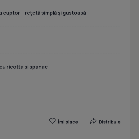
a cuptor – rețetă simplă și gustoasă
cu ricotta si spanac
Îmi place
Distribuie