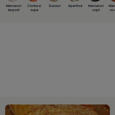
Mancaruri
Ciorbe si
Dulciuri
Aperitive
Mancaruri
Man
de post
supe
copii
cu 