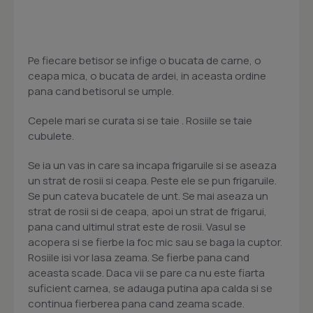
Pe fiecare betisor se infige o bucata de carne, o
ceapa mica, o bucata de ardei, in aceasta ordine
pana cand betisorul se umple.
Cepele mari se curata si se taie . Rosiile se taie
cubulete.
Se ia un vas in care sa incapa frigaruile si se aseaza
un strat de rosii si ceapa. Peste ele se pun frigaruile.
Se pun cateva bucatele de unt. Se mai aseaza un
strat de rosii si de ceapa, apoi un strat de frigarui,
pana cand ultimul strat este de rosii. Vasul se
acopera si se fierbe la foc mic sau se baga la cuptor.
Rosiile isi vor lasa zeama. Se fierbe pana cand
aceasta scade. Daca vii se pare ca nu este fiarta
suficient carnea, se adauga putina apa calda si se
continua fierberea pana cand zeama scade.