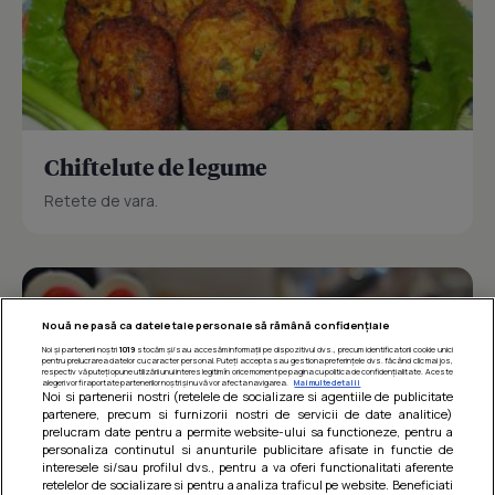
Chiftelute de legume
Retete de vara.
Nouă ne pasă ca datele tale personale să rămână confidențiale
Noi și partenerii noștri
1019
stocăm și/sau accesăm informații pe dispozitivul dvs., precum identificatorii cookie unici
pentru prelucrarea datelor cu caracter personal. Puteți accepta sau gestiona preferințele dvs. făcând clic mai jos,
respectiv vă puteți opune utilizării unui interes legitim în orice moment pe pagina cu politica de confidențialitate. Aceste
alegeri vor fi raportate partenerilor noștri și nu vă vor afecta navigarea.
Mai multe detalii
Noi si partenerii nostri (retelele de socializare si agentiile de publicitate
partenere, precum si furnizorii nostri de servicii de date analitice)
prelucram date pentru a permite website-ului sa functioneze, pentru a
personaliza continutul si anunturile publicitare afisate in functie de
interesele si/sau profilul dvs., pentru a va oferi functionalitati aferente
retelelor de socializare si pentru a analiza traficul pe website. Beneficiati