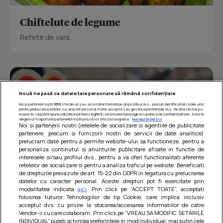
Chiftelute de legume
Retete de vara.
Nouă ne pasă ca datele tale personale să rămână confidențiale
Noi și partenerii noștri
1019
stocăm și/sau accesăm informații pe dispozitivul dvs., precum identificatorii cookie unici
pentru prelucrarea datelor cu caracter personal. Puteți accepta sau gestiona preferințele dvs. făcând clic mai jos,
respectiv vă puteți opune utilizării unui interes legitim în orice moment pe pagina cu politica de confidențialitate. Aceste
alegeri vor fi raportate partenerilor noștri și nu vă vor afecta navigarea.
Mai multe detalii
Noi si partenerii nostri (retelele de socializare si agentiile de publicitate
partenere, precum si furnizorii nostri de servicii de date analitice)
prelucram date pentru a permite website-ului sa functioneze, pentru a
personaliza continutul si anunturile publicitare afisate in functie de
interesele si/sau profilul dvs., pentru a va oferi functionalitati aferente
retelelor de socializare si pentru a analiza traficul pe website. Beneficiati
de drepturile prevazute de art. 15-22 din GDPR in legatura cu prelucrarea
datelor cu caracter personal. Aceste drepturi pot fi exercitate prin
modalitatea indicata
aici
. Prin click pe “ACCEPT TOATE”, acceptati
Barcute din vinete cu arpagic rosu
folosirea tuturor Tehnologiilor de tip Cookie, care implica inclusiv
acceptul dvs. cu privire la stocarea/accesarea informatiilor de catre
Un deliciu usor de preparat!
Vendor-ii cu care colaboram. Prin click pe “VREAU SA MODIFIC SETARILE
INDIVIDUAL” puteti schimba preferintele in mod individual, mai putin cele