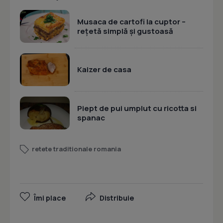
Musaca de cartofi la cuptor –
rețetă simplă și gustoasă
Kaizer de casa
Piept de pui umplut cu ricotta si
spanac
retete traditionale romania
Îmi place
Distribuie