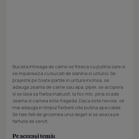
Bucata intreaga de carne se freaca cu putina sare si
se impaneaza cu bucati de slanina si usturoi. Se
prajeste pe toate partile in untura incinsa, se
adauga zeama de carne sau apa, piper, se acopera
si se lasa sa fiarba inabusit, la foc mic, pina scade
zeama si carnea este frageda. Daca este nevoie, se
mai adauga in timpul fierberii cite putina apa calda.
Se taie felii de grosimea unui deget si se asaza pe
farfuria de servit.
Pe aceeași temă: