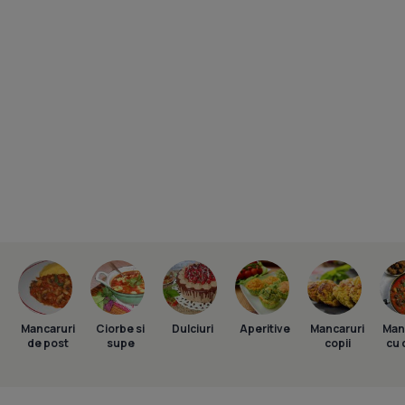
Mancaruri
Ciorbe si
Dulciuri
Aperitive
Mancaruri
Man
de post
supe
copii
cu 