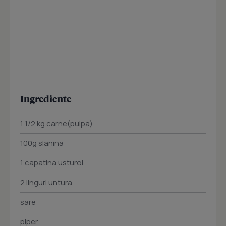
Ingrediente
1 1/2 kg carne(pulpa)
100g slanina
1 capatina usturoi
2 linguri untura
sare
piper