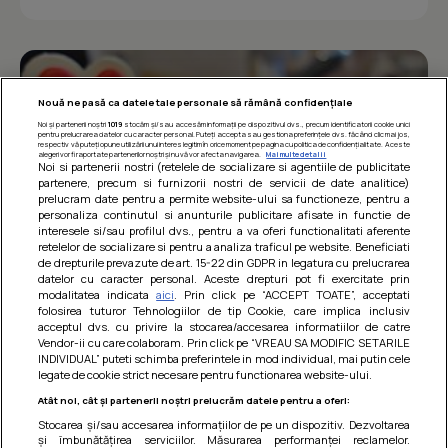
Nouă ne pasă ca datele tale personale să rămână confidențiale
Noi și partenerii noștri
1019
stocăm și/sau accesăm informații pe dispozitivul dvs., precum identificatorii cookie unici
pentru prelucrarea datelor cu caracter personal. Puteți accepta sau gestiona preferințele dvs. făcând clic mai jos,
respectiv vă puteți opune utilizării unui interes legitim în orice moment pe pagina cu politica de confidențialitate. Aceste
alegeri vor fi raportate partenerilor noștri și nu vă vor afecta navigarea.
Mai multe detalii
Noi si partenerii nostri (retelele de socializare si agentiile de publicitate
partenere, precum si furnizorii nostri de servicii de date analitice)
prelucram date pentru a permite website-ului sa functioneze, pentru a
personaliza continutul si anunturile publicitare afisate in functie de
interesele si/sau profilul dvs., pentru a va oferi functionalitati aferente
retelelor de socializare si pentru a analiza traficul pe website. Beneficiati
de drepturile prevazute de art. 15-22 din GDPR in legatura cu prelucrarea
datelor cu caracter personal. Aceste drepturi pot fi exercitate prin
modalitatea indicata
aici
. Prin click pe “ACCEPT TOATE”, acceptati
Barcute din vinete cu arpagic rosu
folosirea tuturor Tehnologiilor de tip Cookie, care implica inclusiv
acceptul dvs. cu privire la stocarea/accesarea informatiilor de catre
Un deliciu usor de preparat!
Vendor-ii cu care colaboram. Prin click pe “VREAU SA MODIFIC SETARILE
INDIVIDUAL” puteti schimba preferintele in mod individual, mai putin cele
legate de cookie strict necesare pentru functionarea website-ului.
Atât noi, cât și partenerii noștri prelucrăm datele pentru a oferi:
Stocarea și/sau accesarea informațiilor de pe un dispozitiv. Dezvoltarea
și îmbunătățirea serviciilor. Măsurarea performanței reclamelor.