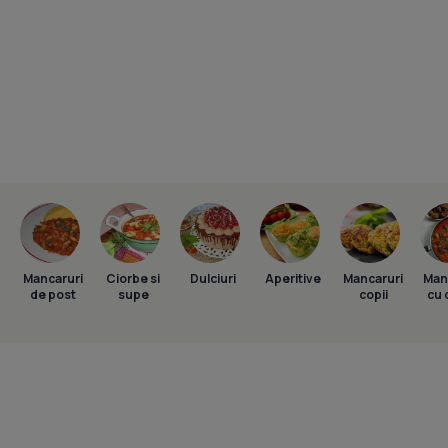
Mancaruri
Ciorbe si
Dulciuri
Aperitive
Mancaruri
Man
de post
supe
copii
cu 