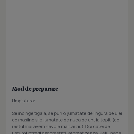
Mod de preparare
Umplutura:
Se incinge tigaia, se pun o jumatate de lingura de ulei
de masline si o jumatate de nuca de unt la topit. (de
restul mai avem nevoie mai tarziu). Doi catei de
usturoi intregi dar crestati, aromatizeaza uleiul pana