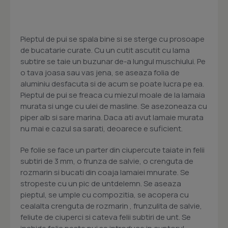
Pieptul de pui se spala bine si se sterge cu prosoape
de bucatarie curate. Cu un cutit ascutit cu lama
subtire se taie un buzunar de-a lungul muschiului. Pe
o tava joasa sau vas jena, se aseaza folia de
aluminiu desfacuta si de acum se poate lucra pe ea.
Pieptul de pui se freaca cu miezul moale de la lamaia
murata si unge cu ulei de masline. Se asezoneaza cu
piper alb si sare marina. Daca ati avut lamaie murata
nu mai e cazul sa sarati, deoarece e suficient.
Pe folie se face un parter din ciupercute taiate in felii
subtiri de 3 mm, o frunza de salvie, o crenguta de
rozmarin si bucati din coaja lamaiei mnurate. Se
stropeste cu un pic de untdelemn. Se aseaza
pieptul, se umple cu compozitia, se acopera cu
cealalta crenguta de rozmarin , frunzulita de salvie,
feliute de ciuperci si cateva felii subtiri de unt. Se