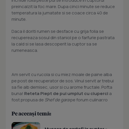
inchide folia peste pui se introduce in cuptorul
preincalzit la foc mare. Dupa cinci minute se reduce
temperatura la jumatate si se coace circa 40 de
minute.
Daca il doriti rumen se desface cu grija folia se
recupereaza sosul din staniol pe o farfurie pastrata
la cald si se lasa descoperit la cuptor sa se
rumeneasca.
Am servit cu rucola si cu miez moale de paine alba
pe post de recuperator de sos. Vinul servit ar trebui
sa fie alb demisec, usor si cu arome fructale. Pofta
buna!
Reteta Piept de pui umplut cu ciuperci
a
fost propusa de
Shef de gara
pe forum culinar.ro
Pe aceeași temă:
Musaca de cartofi la cuptor –