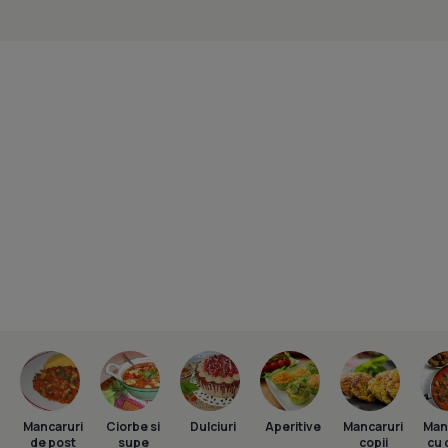
Mancaruri
Ciorbe si
Dulciuri
Aperitive
Mancaruri
Man
de post
supe
copii
cu 