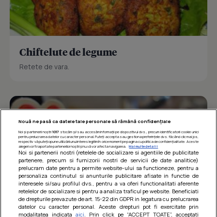
Chiftelute de legume
Retete de vara.
Nouă ne pasă ca datele tale personale să rămână confidențiale
Noi și partenerii noștri
1017
stocăm și/sau accesăm informații pe dispozitivul dvs., precum identificatorii cookie unici
pentru prelucrarea datelor cu caracter personal. Puteți accepta sau gestiona preferințele dvs. făcând clic mai jos,
respectiv vă puteți opune utilizării unui interes legitim în orice moment pe pagina cu politica de confidențialitate. Aceste
alegeri vor fi raportate partenerilor noștri și nu vă vor afecta navigarea.
Mai multe detalii
Noi si partenerii nostri (retelele de socializare si agentiile de publicitate
partenere, precum si furnizorii nostri de servicii de date analitice)
prelucram date pentru a permite website-ului sa functioneze, pentru a
personaliza continutul si anunturile publicitare afisate in functie de
interesele si/sau profilul dvs., pentru a va oferi functionalitati aferente
retelelor de socializare si pentru a analiza traficul pe website. Beneficiati
de drepturile prevazute de art. 15-22 din GDPR in legatura cu prelucrarea
datelor cu caracter personal. Aceste drepturi pot fi exercitate prin
modalitatea indicata
aici
. Prin click pe “ACCEPT TOATE”, acceptati