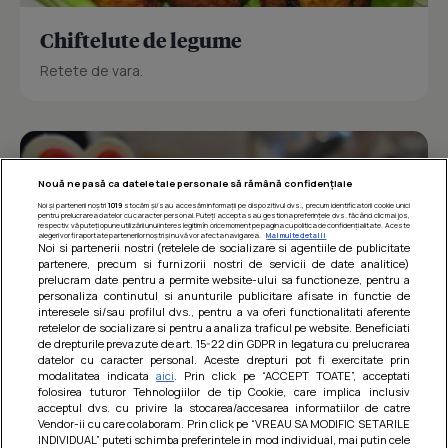
Chiftelute de legume
Retete de vara.
Nouă ne pasă ca datele tale personale să rămână confidențiale
Noi și partenerii noștri
1019
stocăm și/sau accesăm informații pe dispozitivul dvs., precum identificatorii cookie unici
pentru prelucrarea datelor cu caracter personal. Puteți accepta sau gestiona preferințele dvs. făcând clic mai jos,
respectiv vă puteți opune utilizării unui interes legitim în orice moment pe pagina cu politica de confidențialitate. Aceste
alegeri vor fi raportate partenerilor noștri și nu vă vor afecta navigarea.
Mai multe detalii
Noi si partenerii nostri (retelele de socializare si agentiile de publicitate
partenere, precum si furnizorii nostri de servicii de date analitice)
prelucram date pentru a permite website-ului sa functioneze, pentru a
personaliza continutul si anunturile publicitare afisate in functie de
interesele si/sau profilul dvs., pentru a va oferi functionalitati aferente
retelelor de socializare si pentru a analiza traficul pe website. Beneficiati
de drepturile prevazute de art. 15-22 din GDPR in legatura cu prelucrarea
datelor cu caracter personal. Aceste drepturi pot fi exercitate prin
modalitatea indicata
aici
. Prin click pe “ACCEPT TOATE”, acceptati
Barcute din vinete cu arpagic rosu
folosirea tuturor Tehnologiilor de tip Cookie, care implica inclusiv
acceptul dvs. cu privire la stocarea/accesarea informatiilor de catre
Un deliciu usor de preparat!
Vendor-ii cu care colaboram. Prin click pe “VREAU SA MODIFIC SETARILE
INDIVIDUAL” puteti schimba preferintele in mod individual, mai putin cele