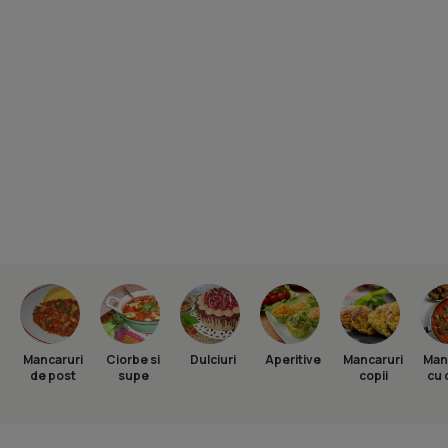
Mancaruri
Ciorbe si
Dulciuri
Aperitive
Mancaruri
Man
de post
supe
copii
cu 