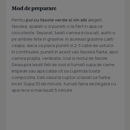
Mod de preparare
Pentru
pui cu fasole verde si vin alb
alegeti
fasolea, spalati-o si puneti-o la fiert in apa ce
clocoteste. Separat, taiati carnea in bucati, auriti-o
pe ambele fete in grasime. In aceeasi grasime caliti
ceapa, daca va place puneti si 2-3 catei de usturoi.
In continuare, puneti in acest vas fasolea fiarta, apoi
carnea prajita, verdeata, rosii si restul de fasole.
Deasupra lasati felii de rosii si turnati supa de carne
limpede sau apa calda cit sa cuprinda toata
compozitia. Dati vasul la cuptor si lasati sa fiarba
incet. Dupa 30 de minute, turnati faina dezlegata cu
apa rece si mai lasati 5 minute.