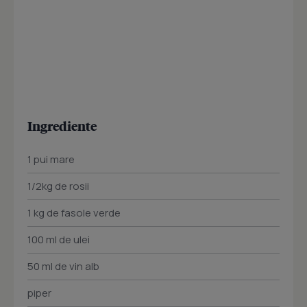
Ingrediente
1 pui mare
1/2kg de rosii
1 kg de fasole verde
100 ml de ulei
50 ml de vin alb
piper