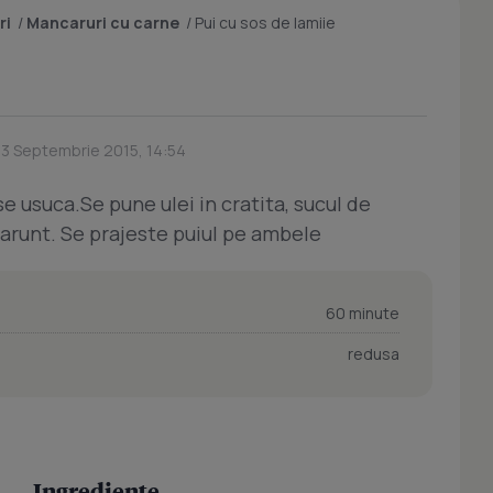
ri
/
Mancaruri cu carne
/
Pui cu sos de lamiie
23 Septembrie 2015, 14:54
i se usuca.Se pune ulei in cratita, sucul de
 marunt. Se prajeste puiul pe ambele
60 minute
redusa
Ingrediente