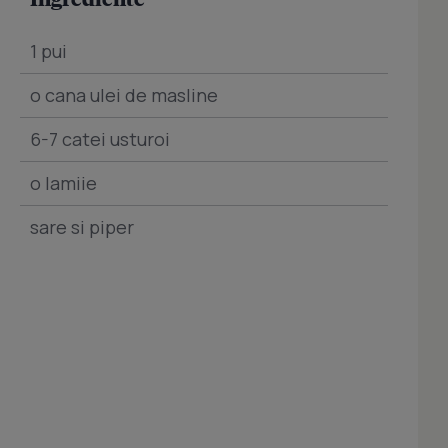
1 pui
o cana ulei de masline
6-7 catei usturoi
o lamiie
sare si piper