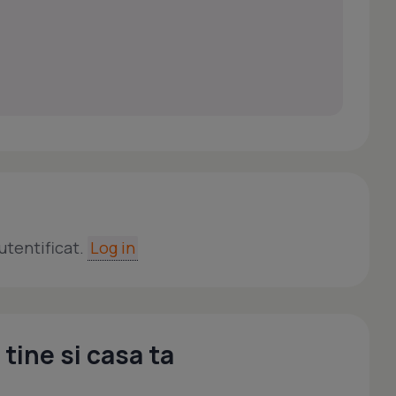
utentificat.
Log in
tine si casa ta