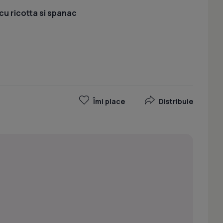
cu ricotta si spanac
Îmi place
Distribuie