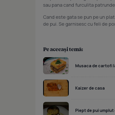
sau pana cand furculita patrunde 
Cand este gata se pun pe un plato
de pui. Se garnisesc cu feli de por
Pe aceeași temă:
Musaca de cartofi l
Kaizer de casa
Piept de pui umplut 