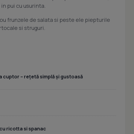
in pui cu usurinta.
u frunzele de salata si peste ele piepturile
tocale si struguri.
a cuptor – rețetă simplă și gustoasă
cu ricotta si spanac