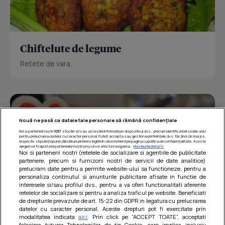
Chiftelute de legume
Retete de vara.
Nouă ne pasă ca datele tale personale să rămână confidențiale
Noi și partenerii noștri
1017
stocăm și/sau accesăm informații pe dispozitivul dvs., precum identificatorii cookie unici
pentru prelucrarea datelor cu caracter personal. Puteți accepta sau gestiona preferințele dvs. făcând clic mai jos,
respectiv vă puteți opune utilizării unui interes legitim în orice moment pe pagina cu politica de confidențialitate. Aceste
alegeri vor fi raportate partenerilor noștri și nu vă vor afecta navigarea.
Mai multe detalii
Noi si partenerii nostri (retelele de socializare si agentiile de publicitate
partenere, precum si furnizorii nostri de servicii de date analitice)
prelucram date pentru a permite website-ului sa functioneze, pentru a
personaliza continutul si anunturile publicitare afisate in functie de
interesele si/sau profilul dvs., pentru a va oferi functionalitati aferente
retelelor de socializare si pentru a analiza traficul pe website. Beneficiati
de drepturile prevazute de art. 15-22 din GDPR in legatura cu prelucrarea
datelor cu caracter personal. Aceste drepturi pot fi exercitate prin
modalitatea indicata
aici
. Prin click pe “ACCEPT TOATE”, acceptati
folosirea tuturor Tehnologiilor de tip Cookie, care implica inclusiv