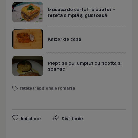
Musaca de cartofi la cuptor –
rețetă simplă și gustoasă
Kaizer de casa
Piept de pui umplut cu ricotta si
spanac
retete traditionale romania
Îmi place
Distribuie