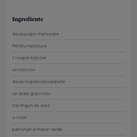
Ingrediente
doua pulpe marisoare
Pentru mplutura:
1 ceapa mijlocie
un morcov
doua ciuperci proaspete
un ardei gras rosu
trei linguri de orez
o rosie
patrunjel si marar verde