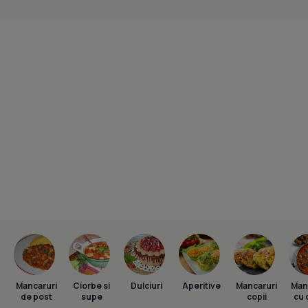
Mancaruri
Ciorbe si
Dulciuri
Aperitive
Mancaruri
Man
de post
supe
copii
cu 