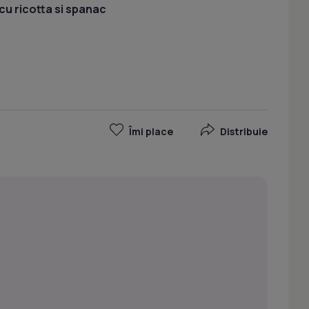
cu ricotta si spanac
Îmi place
Distribuie