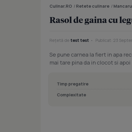
Culinar.RO
/
Retete culinare
/
Mancaru
Rasol de gaina cu l
Rețetă de
test test
Publicat: 23 Septe
Se pune carnea la fiert in apa rece
mai tare pina da in clocot si apoi
Timp pregatire
Complexitate