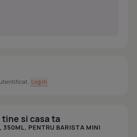
utentificat.
Log in
tine si casa ta
, 350ML, PENTRU BARISTA MINI