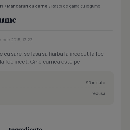
ri
/
Mancaruri cu carne
/
Rasol de gaina cu legume
egume
mbrie 2015, 13:23
 cu sare, se lasa sa fiarba la inceput la foc
 la foc incet. Cind carnea este pe
90 minute
redusa
Ingrediente