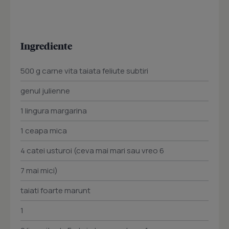
Ingrediente
500 g carne vita taiata feliute subtiri
genul julienne
1 lingura margarina
1 ceapa mica
4 catei usturoi (ceva mai mari sau vreo 6
7 mai mici)
taiati foarte marunt
1