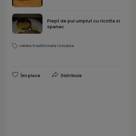
Piept de pui umplut cu ricotta si
spanac
retete traditionale romania
Îmi place
Distribuie