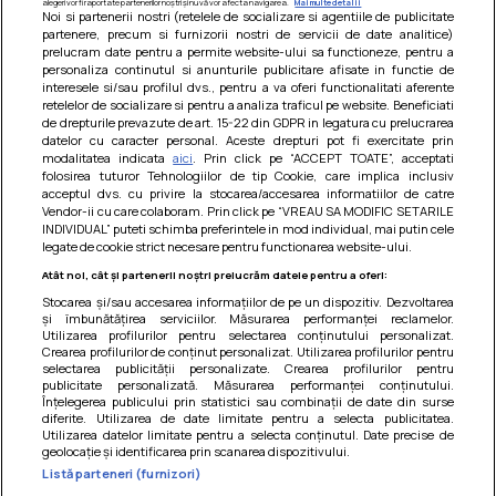
alegeri vor fi raportate partenerilor noștri și nu vă vor afecta navigarea.
Mai multe detalii
Noi si partenerii nostri (retelele de socializare si agentiile de publicitate
partenere, precum si furnizorii nostri de servicii de date analitice)
prelucram date pentru a permite website-ului sa functioneze, pentru a
personaliza continutul si anunturile publicitare afisate in functie de
interesele si/sau profilul dvs., pentru a va oferi functionalitati aferente
retelelor de socializare si pentru a analiza traficul pe website. Beneficiati
de drepturile prevazute de art. 15-22 din GDPR in legatura cu prelucrarea
datelor cu caracter personal. Aceste drepturi pot fi exercitate prin
modalitatea indicata
aici
. Prin click pe “ACCEPT TOATE”, acceptati
Barcute din vinete cu arpagic rosu
folosirea tuturor Tehnologiilor de tip Cookie, care implica inclusiv
acceptul dvs. cu privire la stocarea/accesarea informatiilor de catre
Un deliciu usor de preparat!
Vendor-ii cu care colaboram. Prin click pe “VREAU SA MODIFIC SETARILE
INDIVIDUAL” puteti schimba preferintele in mod individual, mai putin cele
legate de cookie strict necesare pentru functionarea website-ului.
Atât noi, cât și partenerii noștri prelucrăm datele pentru a oferi:
Stocarea și/sau accesarea informațiilor de pe un dispozitiv. Dezvoltarea
și îmbunătățirea serviciilor. Măsurarea performanței reclamelor.
Utilizarea profilurilor pentru selectarea conținutului personalizat.
Crearea profilurilor de conținut personalizat. Utilizarea profilurilor pentru
selectarea publicității personalizate. Crearea profilurilor pentru
publicitate personalizată. Măsurarea performanței conținutului.
Înțelegerea publicului prin statistici sau combinații de date din surse
diferite. Utilizarea de date limitate pentru a selecta publicitatea.
Utilizarea datelor limitate pentru a selecta conținutul. Date precise de
geolocație și identificarea prin scanarea dispozitivului.
Listă parteneri (furnizori)
Termeni si conditii
|
Politica de cookies
|
Politica de