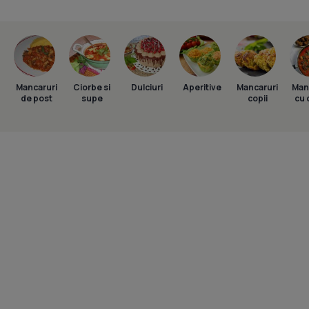
Mancaruri
Ciorbe si
Dulciuri
Aperitive
Mancaruri
Man
de post
supe
copii
cu 