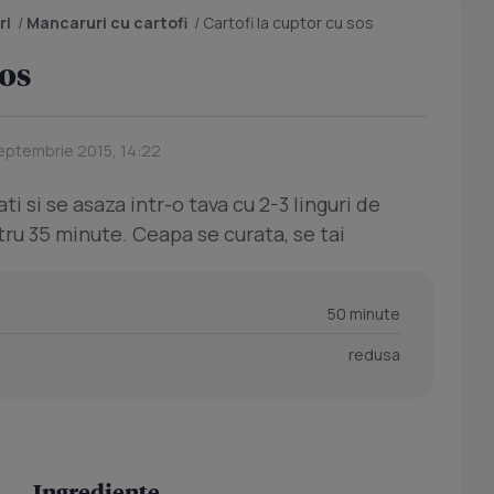
ri
/
Mancaruri cu cartofi
/
Cartofi la cuptor cu sos
sos
Septembrie 2015, 14:22
ti si se asaza intr-o tava cu 2-3 linguri de
ru 35 minute. Ceapa se curata, se tai
50 minute
redusa
Ingrediente