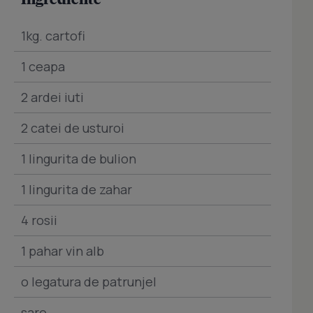
1kg. cartofi
1 ceapa
2 ardei iuti
2 catei de usturoi
1 lingurita de bulion
1 lingurita de zahar
4 rosii
1 pahar vin alb
o legatura de patrunjel
sare