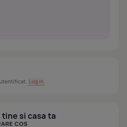
utentificat.
Log in
tine si casa ta
RARE COS