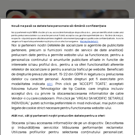
Nouă ne pasă ca datele tale personale să rămână confidențiale
Noi și partenerii noștri
1019
stocăm și/sau accesăm informații pe dispozitivul dvs., precum identificatorii cookie unici
pentru prelucrarea datelor cu caracter personal. Puteți accepta sau gestiona preferințele dvs. făcând clic mai jos,
respectiv vă puteți opune utilizării unui interes legitim în orice moment pe pagina cu politica de confidențialitate. Aceste
alegeri vor fi raportate partenerilor noștri și nu vă vor afecta navigarea.
Mai multe detalii
Noi si partenerii nostri (retelele de socializare si agentiile de publicitate
partenere, precum si furnizorii nostri de servicii de date analitice)
prelucram date pentru a permite website-ului sa functioneze, pentru a
personaliza continutul si anunturile publicitare afisate in functie de
interesele si/sau profilul dvs., pentru a va oferi functionalitati aferente
retelelor de socializare si pentru a analiza traficul pe website. Beneficiati
de drepturile prevazute de art. 15-22 din GDPR in legatura cu prelucrarea
datelor cu caracter personal. Aceste drepturi pot fi exercitate prin
modalitatea indicata
aici
. Prin click pe “ACCEPT TOATE”, acceptati
Barcute din vinete cu arpagic rosu
folosirea tuturor Tehnologiilor de tip Cookie, care implica inclusiv
acceptul dvs. cu privire la stocarea/accesarea informatiilor de catre
Un deliciu usor de preparat!
Vendor-ii cu care colaboram. Prin click pe “VREAU SA MODIFIC SETARILE
INDIVIDUAL” puteti schimba preferintele in mod individual, mai putin cele
legate de cookie strict necesare pentru functionarea website-ului.
Atât noi, cât și partenerii noștri prelucrăm datele pentru a oferi:
Stocarea și/sau accesarea informațiilor de pe un dispozitiv. Dezvoltarea
și îmbunătățirea serviciilor. Măsurarea performanței reclamelor.
Utilizarea profilurilor pentru selectarea conținutului personalizat.