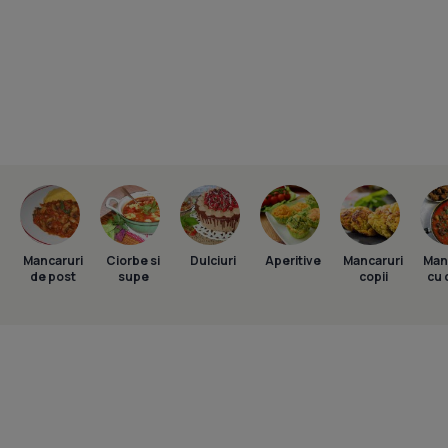
Mancaruri
Ciorbe si
Dulciuri
Aperitive
Mancaruri
Man
de post
supe
copii
cu 