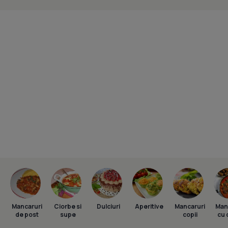
Mancaruri
Ciorbe si
Dulciuri
Aperitive
Mancaruri
Man
de post
supe
copii
cu 