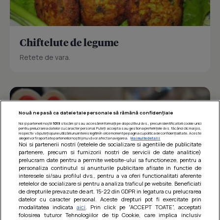
Chiftelute de legume
Retete de vara.
Nouă ne pasă ca datele tale personale să rămână confidențiale
Noi și partenerii noștri
1019
stocăm și/sau accesăm informații pe dispozitivul dvs., precum identificatorii cookie unici
pentru prelucrarea datelor cu caracter personal. Puteți accepta sau gestiona preferințele dvs. făcând clic mai jos,
respectiv vă puteți opune utilizării unui interes legitim în orice moment pe pagina cu politica de confidențialitate. Aceste
alegeri vor fi raportate partenerilor noștri și nu vă vor afecta navigarea.
Mai multe detalii
Noi si partenerii nostri (retelele de socializare si agentiile de publicitate
partenere, precum si furnizorii nostri de servicii de date analitice)
prelucram date pentru a permite website-ului sa functioneze, pentru a
personaliza continutul si anunturile publicitare afisate in functie de
interesele si/sau profilul dvs., pentru a va oferi functionalitati aferente
retelelor de socializare si pentru a analiza traficul pe website. Beneficiati
de drepturile prevazute de art. 15-22 din GDPR in legatura cu prelucrarea
datelor cu caracter personal. Aceste drepturi pot fi exercitate prin
modalitatea indicata
aici
. Prin click pe “ACCEPT TOATE”, acceptati
Barcute din vinete cu arpagic rosu
folosirea tuturor Tehnologiilor de tip Cookie, care implica inclusiv