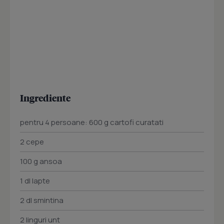
Ingrediente
pentru 4 persoane: 600 g cartofi curatati
2 cepe
100 g ansoa
1 dl lapte
2 dl smintina
2 linguri unt