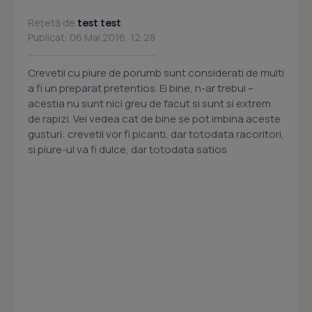
Rețetă de
test test
Publicat: 06 Mai 2016, 12:28
Crevetii cu piure de porumb sunt considerati de multi
a fi un preparat pretentios. Ei bine, n-ar trebui –
acestia nu sunt nici greu de facut si sunt si extrem
de rapizi. Vei vedea cat de bine se pot imbina aceste
gusturi: crevetii vor fi picanti, dar totodata racoritori,
si piure-ul va fi dulce, dar totodata satios