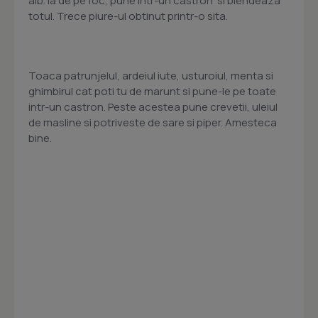
alb. Ia de pe foc, pune intr-un castron si blendeaza
totul. Trece piure-ul obtinut printr-o sita.
Toaca patrunjelul, ardeiul iute, usturoiul, menta si
ghimbirul cat poti tu de marunt si pune-le pe toate
intr-un castron. Peste acestea pune crevetii, uleiul
de masline si potriveste de sare si piper. Amesteca
bine.