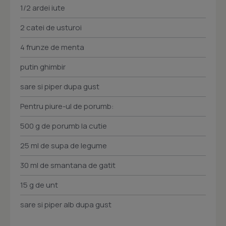
1/2 ardei iute
2 catei de usturoi
4 frunze de menta
putin ghimbir
sare si piper dupa gust
Pentru piure-ul de porumb:
500 g de porumb la cutie
25 ml de supa de legume
30 ml de smantana de gatit
15 g de unt
sare si piper alb dupa gust