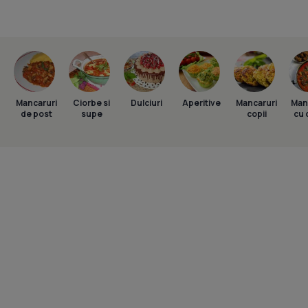
Mancaruri
Ciorbe si
Dulciuri
Aperitive
Mancaruri
Man
de post
supe
copii
cu 