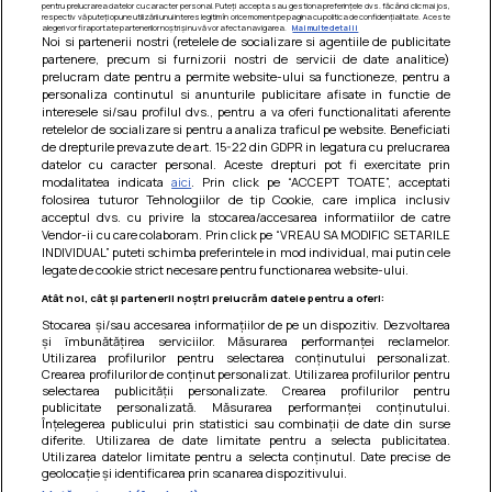
pentru prelucrarea datelor cu caracter personal. Puteți accepta sau gestiona preferințele dvs. făcând clic mai jos,
respectiv vă puteți opune utilizării unui interes legitim în orice moment pe pagina cu politica de confidențialitate. Aceste
alegeri vor fi raportate partenerilor noștri și nu vă vor afecta navigarea.
Mai multe detalii
Noi si partenerii nostri (retelele de socializare si agentiile de publicitate
partenere, precum si furnizorii nostri de servicii de date analitice)
prelucram date pentru a permite website-ului sa functioneze, pentru a
personaliza continutul si anunturile publicitare afisate in functie de
interesele si/sau profilul dvs., pentru a va oferi functionalitati aferente
retelelor de socializare si pentru a analiza traficul pe website. Beneficiati
de drepturile prevazute de art. 15-22 din GDPR in legatura cu prelucrarea
datelor cu caracter personal. Aceste drepturi pot fi exercitate prin
modalitatea indicata
aici
. Prin click pe “ACCEPT TOATE”, acceptati
Barcute din vinete cu arpagic rosu
folosirea tuturor Tehnologiilor de tip Cookie, care implica inclusiv
acceptul dvs. cu privire la stocarea/accesarea informatiilor de catre
Un deliciu usor de preparat!
Vendor-ii cu care colaboram. Prin click pe “VREAU SA MODIFIC SETARILE
INDIVIDUAL” puteti schimba preferintele in mod individual, mai putin cele
legate de cookie strict necesare pentru functionarea website-ului.
Atât noi, cât și partenerii noștri prelucrăm datele pentru a oferi:
Stocarea și/sau accesarea informațiilor de pe un dispozitiv. Dezvoltarea
și îmbunătățirea serviciilor. Măsurarea performanței reclamelor.
Utilizarea profilurilor pentru selectarea conținutului personalizat.
Crearea profilurilor de conținut personalizat. Utilizarea profilurilor pentru
selectarea publicității personalizate. Crearea profilurilor pentru
publicitate personalizată. Măsurarea performanței conținutului.
Înțelegerea publicului prin statistici sau combinații de date din surse
diferite. Utilizarea de date limitate pentru a selecta publicitatea.
Utilizarea datelor limitate pentru a selecta conținutul. Date precise de
geolocație și identificarea prin scanarea dispozitivului.