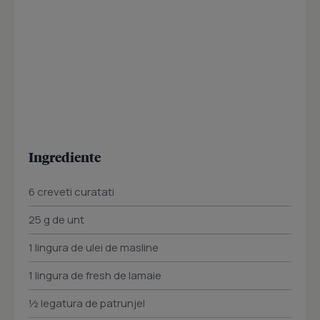
Ingrediente
6 creveti curatati
25 g de unt
1 lingura de ulei de masline
1 lingura de fresh de lamaie
½ legatura de patrunjel