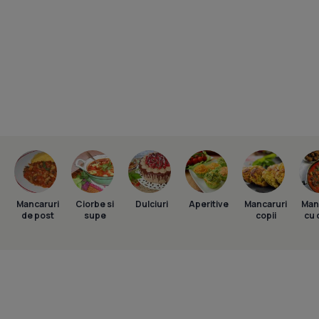
Mancaruri
Ciorbe si
Dulciuri
Aperitive
Mancaruri
Man
de post
supe
copii
cu 