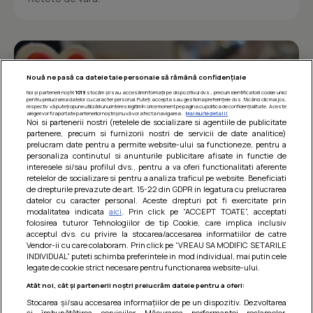
Nouă ne pasă ca datele tale personale să rămână confidențiale
Noi și partenerii noștri
1019
stocăm și/sau accesăm informații pe dispozitivul dvs., precum identificatorii cookie unici
pentru prelucrarea datelor cu caracter personal. Puteți accepta sau gestiona preferințele dvs. făcând clic mai jos,
respectiv vă puteți opune utilizării unui interes legitim în orice moment pe pagina cu politica de confidențialitate. Aceste
alegeri vor fi raportate partenerilor noștri și nu vă vor afecta navigarea.
Mai multe detalii
Noi si partenerii nostri (retelele de socializare si agentiile de publicitate
partenere, precum si furnizorii nostri de servicii de date analitice)
prelucram date pentru a permite website-ului sa functioneze, pentru a
personaliza continutul si anunturile publicitare afisate in functie de
interesele si/sau profilul dvs., pentru a va oferi functionalitati aferente
retelelor de socializare si pentru a analiza traficul pe website. Beneficiati
de drepturile prevazute de art. 15-22 din GDPR in legatura cu prelucrarea
datelor cu caracter personal. Aceste drepturi pot fi exercitate prin
modalitatea indicata
aici
. Prin click pe “ACCEPT TOATE”, acceptati
Barcute din vinete cu arpagic rosu
folosirea tuturor Tehnologiilor de tip Cookie, care implica inclusiv
acceptul dvs. cu privire la stocarea/accesarea informatiilor de catre
Un deliciu usor de preparat!
Vendor-ii cu care colaboram. Prin click pe “VREAU SA MODIFIC SETARILE
INDIVIDUAL” puteti schimba preferintele in mod individual, mai putin cele
legate de cookie strict necesare pentru functionarea website-ului.
Atât noi, cât și partenerii noștri prelucrăm datele pentru a oferi:
Stocarea și/sau accesarea informațiilor de pe un dispozitiv. Dezvoltarea
și îmbunătățirea serviciilor. Măsurarea performanței reclamelor.