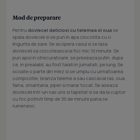
Mod de preparare
Pentru
dovlecei deliciosi cu telemea si oua
se
spala dovleceii si se pun in apa clocotita cu o
lingurita de sare. Se acopera vasul si se lasa
dovleceii sa clocoteasca la foc mic 10 minute. Se
pun apoi in strecuratoare, se preseaza putin, dupa
ce, in prealabil, au fost taiati in jumatati, pe lung. Se
scoate o parte din miez si se umplu cu urmatoarea
compozitie: branza teleme a sau cascaval ras, oua,
faina, smantana, piper si marar tocat. Se aseaza
dovleceii intr-un vas uns si tapetat si se da la cuptor
cu foc potrivit timp de 30 de minute pana se
rumenesc.