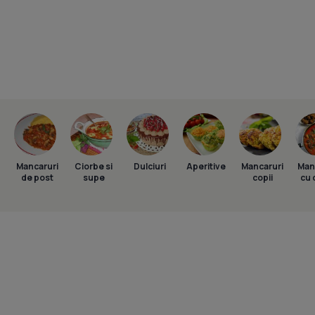
Mancaruri
Ciorbe si
Dulciuri
Aperitive
Mancaruri
Man
de post
supe
copii
cu 