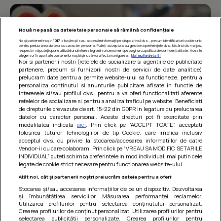
Nouă ne pasă ca datele tale personale să rămână confidențiale
Noi și partenerii noștri
1017
stocăm și/sau accesăm informații pe dispozitivul dvs., precum identificatorii cookie unici
pentru prelucrarea datelor cu caracter personal. Puteți accepta sau gestiona preferințele dvs. făcând clic mai jos,
respectiv vă puteți opune utilizării unui interes legitim în orice moment pe pagina cu politica de confidențialitate. Aceste
alegeri vor fi raportate partenerilor noștri și nu vă vor afecta navigarea.
Mai multe detalii
Noi si partenerii nostri (retelele de socializare si agentiile de publicitate
partenere, precum si furnizorii nostri de servicii de date analitice)
prelucram date pentru a permite website-ului sa functioneze, pentru a
personaliza continutul si anunturile publicitare afisate in functie de
interesele si/sau profilul dvs., pentru a va oferi functionalitati aferente
retelelor de socializare si pentru a analiza traficul pe website. Beneficiati
de drepturile prevazute de art. 15-22 din GDPR in legatura cu prelucrarea
datelor cu caracter personal. Aceste drepturi pot fi exercitate prin
modalitatea indicata
aici
. Prin click pe “ACCEPT TOATE”, acceptati
Barcute din vinete cu arpagic rosu
folosirea tuturor Tehnologiilor de tip Cookie, care implica inclusiv
acceptul dvs. cu privire la stocarea/accesarea informatiilor de catre
Un deliciu usor de preparat!
Vendor-ii cu care colaboram. Prin click pe “VREAU SA MODIFIC SETARILE
INDIVIDUAL” puteti schimba preferintele in mod individual, mai putin cele
legate de cookie strict necesare pentru functionarea website-ului.
Atât noi, cât și partenerii noștri prelucrăm datele pentru a oferi:
Stocarea și/sau accesarea informațiilor de pe un dispozitiv. Dezvoltarea
și îmbunătățirea serviciilor. Măsurarea performanței reclamelor.
Utilizarea profilurilor pentru selectarea conținutului personalizat.
Crearea profilurilor de conținut personalizat. Utilizarea profilurilor pentru
selectarea publicității personalizate. Crearea profilurilor pentru