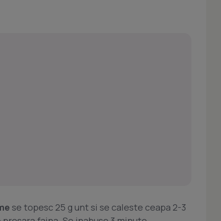
ume
se topesc 25 g unt si se caleste ceapa 2-3
 presara faina. Se inabuse 3 minute,