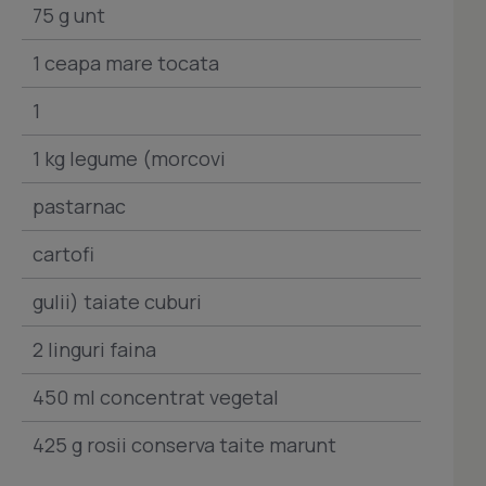
75 g unt
1 ceapa mare tocata
1
1 kg legume (morcovi
pastarnac
cartofi
gulii) taiate cuburi
2 linguri faina
450 ml concentrat vegetal
425 g rosii conserva taite marunt