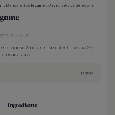
ri
/
Mancaruri cu legume
/
Ghiveci delicios de legume
legume
mbrie 2015, 16:05
e se topesc 25 g unt si se caleste ceapa 2-3
 presara faina.
redusa
Ingrediente