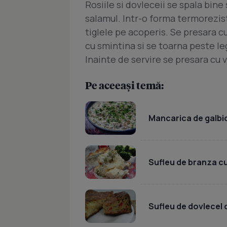
Rosiile si dovleceii se spala bine 
salamul. Intr-o forma termorezis
tiglele pe acoperis. Se presara c
cu smintina si se toarna peste l
Inainte de servire se presara cu 
Pe aceeași temă:
Mancarica de galbi
Sufleu de branza cu
Sufleu de dovlecel