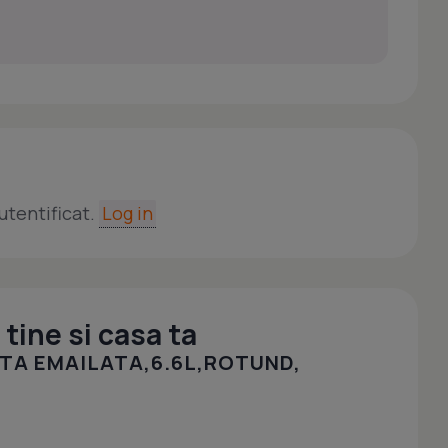
utentificat.
Log in
tine si casa ta
TA EMAILATA,6.6L,ROTUND,