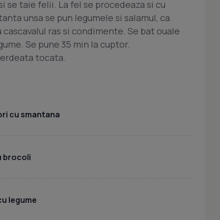
si se taie felii. La fel se procedeaza si cu
tanta unsa se pun legumele si salamul, ca
u cascavalul ras si condimente. Se bat ouale
egume. Se pune 35 min la cuptor.
verdeata tocata.
ori cu smantana
 brocoli
 cu legume