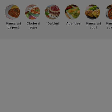
Mancaruri
Ciorbe si
Dulciuri
Aperitive
Mancaruri
Man
de post
supe
copii
cu 