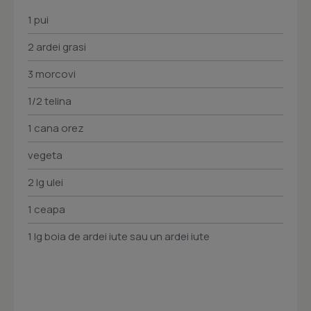
1 pui
2 ardei grasi
3 morcovi
1/2 telina
1 cana orez
vegeta
2 lg ulei
1 ceapa
1 lg boia de ardei iute sau un ardei iute