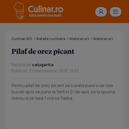
Culinar.RO
/
Retete culinare
/
Mancaruri
/
Mancaruri cu orez
Pilaf de orez picant
Rețetă de
calugarita
Publicat: 23 Septembrie 2015, 15:57
Pentru pilaf de orez picant se curata puiul si se taie
bucati apoi se pune la fiert in 2 l de apa, se ia spuma
mereu si se lasa 1 ora sa fiarba.