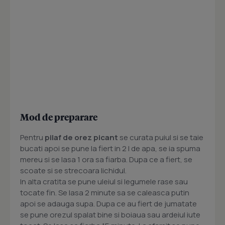
Mod de preparare
Pentru
pilaf de orez picant
se curata puiul si se taie
bucati apoi se pune la fiert in 2 l de apa, se ia spuma
mereu si se lasa 1 ora sa fiarba. Dupa ce a fiert, se
scoate si se strecoara lichidul.
In alta cratita se pune uleiul si legumele rase sau
tocate fin. Se lasa 2 minute sa se caleasca putin
apoi se adauga supa. Dupa ce au fiert de jumatate
se pune orezul spalat bine si boiaua sau ardeiul iute