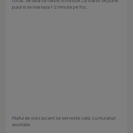
tocat. Se lasa sa fiarba 15 minute. La sfarsit se pune
puiul si se mai lasa 1-2 minute pe foc.
Pilaful de orez picant se serveste cald, cu muraturi
asortate.