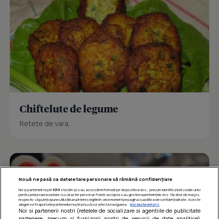
Chiftelute de legume
Retete de vara.
Nouă ne pasă ca datele tale personale să rămână confidențiale
Noi și partenerii noștri
1019
stocăm și/sau accesăm informații pe dispozitivul dvs., precum identificatorii cookie unici
pentru prelucrarea datelor cu caracter personal. Puteți accepta sau gestiona preferințele dvs. făcând clic mai jos,
respectiv vă puteți opune utilizării unui interes legitim în orice moment pe pagina cu politica de confidențialitate. Aceste
alegeri vor fi raportate partenerilor noștri și nu vă vor afecta navigarea.
Mai multe detalii
Noi si partenerii nostri (retelele de socializare si agentiile de publicitate
partenere, precum si furnizorii nostri de servicii de date analitice)