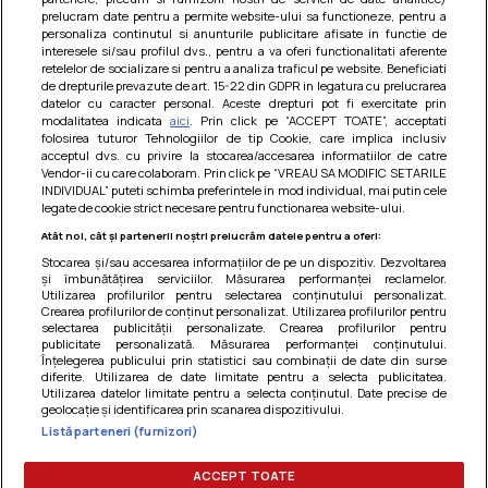
prelucram date pentru a permite website-ului sa functioneze, pentru a
personaliza continutul si anunturile publicitare afisate in functie de
interesele si/sau profilul dvs., pentru a va oferi functionalitati aferente
retelelor de socializare si pentru a analiza traficul pe website. Beneficiati
de drepturile prevazute de art. 15-22 din GDPR in legatura cu prelucrarea
datelor cu caracter personal. Aceste drepturi pot fi exercitate prin
modalitatea indicata
aici
. Prin click pe “ACCEPT TOATE”, acceptati
Barcute din vinete cu arpagic rosu
folosirea tuturor Tehnologiilor de tip Cookie, care implica inclusiv
acceptul dvs. cu privire la stocarea/accesarea informatiilor de catre
Un deliciu usor de preparat!
Vendor-ii cu care colaboram. Prin click pe “VREAU SA MODIFIC SETARILE
INDIVIDUAL” puteti schimba preferintele in mod individual, mai putin cele
legate de cookie strict necesare pentru functionarea website-ului.
Atât noi, cât și partenerii noștri prelucrăm datele pentru a oferi:
Stocarea și/sau accesarea informațiilor de pe un dispozitiv. Dezvoltarea
și îmbunătățirea serviciilor. Măsurarea performanței reclamelor.
Utilizarea profilurilor pentru selectarea conținutului personalizat.
Crearea profilurilor de conținut personalizat. Utilizarea profilurilor pentru
selectarea publicității personalizate. Crearea profilurilor pentru
publicitate personalizată. Măsurarea performanței conținutului.
Înțelegerea publicului prin statistici sau combinații de date din surse
diferite. Utilizarea de date limitate pentru a selecta publicitatea.
Utilizarea datelor limitate pentru a selecta conținutul. Date precise de
geolocație și identificarea prin scanarea dispozitivului.
Listă parteneri (furnizori)
Termeni si conditii
|
Politica de cookies
|
Politica de
confidentialitate
|
Gestionați preferințele
ACCEPT TOATE