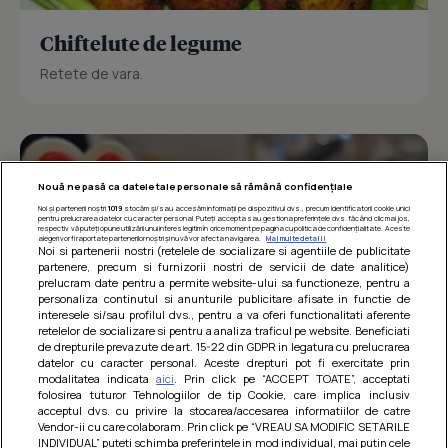
Chiftelute de legume
Retete de vara.
Nouă ne pasă ca datele tale personale să rămână confidențiale
Noi și partenerii noștri
1019
stocăm și/sau accesăm informații pe dispozitivul dvs., precum identificatorii cookie unici
pentru prelucrarea datelor cu caracter personal. Puteți accepta sau gestiona preferințele dvs. făcând clic mai jos,
respectiv vă puteți opune utilizării unui interes legitim în orice moment pe pagina cu politica de confidențialitate. Aceste
alegeri vor fi raportate partenerilor noștri și nu vă vor afecta navigarea.
Mai multe detalii
Noi si partenerii nostri (retelele de socializare si agentiile de publicitate
partenere, precum si furnizorii nostri de servicii de date analitice)
prelucram date pentru a permite website-ului sa functioneze, pentru a
personaliza continutul si anunturile publicitare afisate in functie de
interesele si/sau profilul dvs., pentru a va oferi functionalitati aferente
retelelor de socializare si pentru a analiza traficul pe website. Beneficiati
de drepturile prevazute de art. 15-22 din GDPR in legatura cu prelucrarea
datelor cu caracter personal. Aceste drepturi pot fi exercitate prin
modalitatea indicata
aici
. Prin click pe “ACCEPT TOATE”, acceptati
Barcute din vinete cu arpagic rosu
folosirea tuturor Tehnologiilor de tip Cookie, care implica inclusiv
acceptul dvs. cu privire la stocarea/accesarea informatiilor de catre
Un deliciu usor de preparat!
Vendor-ii cu care colaboram. Prin click pe “VREAU SA MODIFIC SETARILE
INDIVIDUAL” puteti schimba preferintele in mod individual, mai putin cele