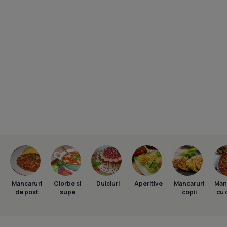
Mancaruri
Ciorbe si
Dulciuri
Aperitive
Mancaruri
Man
de post
supe
copii
cu 