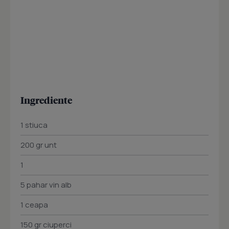
Ingrediente
1 stiuca
200 gr unt
1
5 pahar vin alb
1 ceapa
150 gr ciuperci