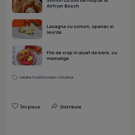
Somon cu sos de muștar la
Airfryer Bosch
Lasagna cu somon, spanac si
leurda
File de crap in aluat de bere, cu
mamaliga
retete traditionale romania
Îmi place
Distribuie