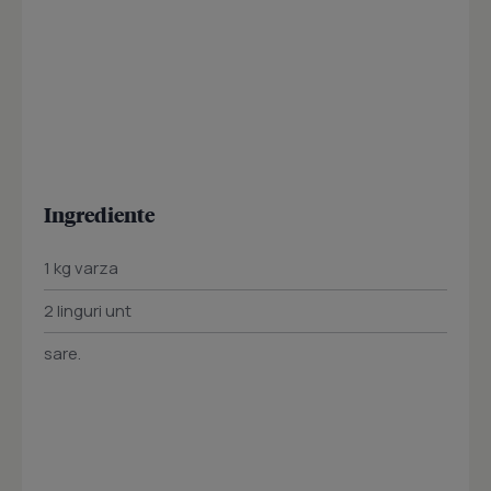
Ingrediente
1 kg varza
2 linguri unt
sare.