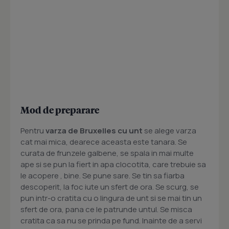
Mod de preparare
Pentru
varza de Bruxelles cu unt
se alege varza
cat mai mica, dearece aceasta este tanara. Se
curata de frunzele galbene, se spala in mai multe
ape si se pun la fiert in apa clocotita, care trebuie sa
le acopere , bine. Se pune sare. Se tin sa fiarba
descoperit, la foc iute un sfert de ora. Se scurg, se
pun intr-o cratita cu o lingura de unt si se mai tin un
sfert de ora, pana ce le patrunde untul. Se misca
cratita ca sa nu se prinda pe fund. Inainte de a servi