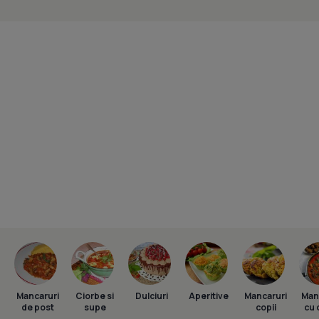
Mancaruri
Ciorbe si
Dulciuri
Aperitive
Mancaruri
Man
de post
supe
copii
cu 