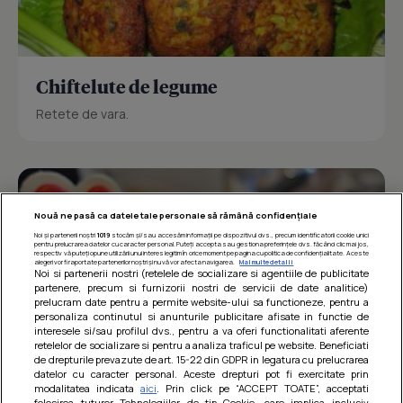
Chiftelute de legume
Retete de vara.
Nouă ne pasă ca datele tale personale să rămână confidențiale
Noi și partenerii noștri
1019
stocăm și/sau accesăm informații pe dispozitivul dvs., precum identificatorii cookie unici
pentru prelucrarea datelor cu caracter personal. Puteți accepta sau gestiona preferințele dvs. făcând clic mai jos,
respectiv vă puteți opune utilizării unui interes legitim în orice moment pe pagina cu politica de confidențialitate. Aceste
alegeri vor fi raportate partenerilor noștri și nu vă vor afecta navigarea.
Mai multe detalii
Noi si partenerii nostri (retelele de socializare si agentiile de publicitate
partenere, precum si furnizorii nostri de servicii de date analitice)
prelucram date pentru a permite website-ului sa functioneze, pentru a
personaliza continutul si anunturile publicitare afisate in functie de
interesele si/sau profilul dvs., pentru a va oferi functionalitati aferente
retelelor de socializare si pentru a analiza traficul pe website. Beneficiati
de drepturile prevazute de art. 15-22 din GDPR in legatura cu prelucrarea
datelor cu caracter personal. Aceste drepturi pot fi exercitate prin
modalitatea indicata
aici
. Prin click pe “ACCEPT TOATE”, acceptati
folosirea tuturor Tehnologiilor de tip Cookie, care implica inclusiv