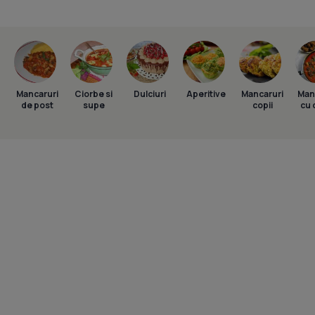
Mancaruri
Ciorbe si
Dulciuri
Aperitive
Mancaruri
Man
de post
supe
copii
cu 