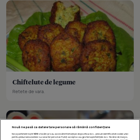
Chiftelute de legume
Retete de vara.
Nouă ne pasă ca datele tale personale să rămână confidențiale
Noi și partenerii noștri
1019
stocăm și/sau accesăm informații pe dispozitivul dvs., precum identificatorii cookie unici
pentru prelucrarea datelor cu caracter personal. Puteți accepta sau gestiona preferințele dvs. făcând clic mai jos,
respectiv vă puteți opune utilizării unui interes legitim în orice moment pe pagina cu politica de confidențialitate. Aceste