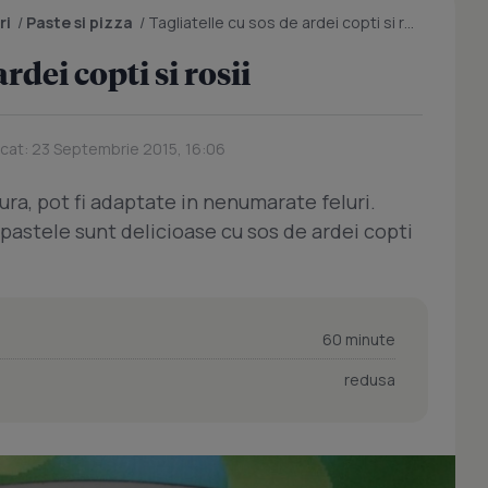
ri
/
Paste si pizza
/
Tagliatelle cu sos de ardei copti si rosii
rdei copti si rosii
icat: 23 Septembrie 2015, 16:06
ura, pot fi adaptate in nenumarate feluri.
pastele sunt delicioase cu sos de ardei copti
60 minute
redusa