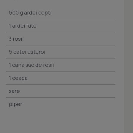
500 g ardei copti
1 ardei iute
3 rosii
5 catei usturoi
1 cana suc de rosii
1 ceapa
sare
piper