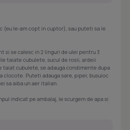
coc (eu le-am copt in cuptor), sau puteti sa le
 si se calesc in 2 linguri de ulei pentru 3
e taiate cubulete, sucul de rosii, ardeii
 iute taiat cubulete, se adauga condimente dupa
va clocote. Puteti adauga sare, piper, busuioc
i sa aiba un aer italian.
impul indicat pe ambalaj, le scurgem de apa si