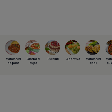
Mancaruri
Ciorbe si
Dulciuri
Aperitive
Mancaruri
Man
de post
supe
copii
cu 