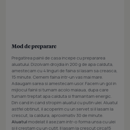
Mod de preparare
Pregatirea painii de casa incepe cu prepararea
aluatului. Dizolvam drojdia in 200 g de apa calduta,
amestecam cu 4 linguri de faina si lasam sa creasca,
15 minute. Cernem faina intr-un vas mai mare.
Adaugam sarea si amestecam usor. Facem un gol in
mijlocul fainii si turnam acolo maiaua, dupa care
turnam treptat apa calduta si framantam energic.
Din cand in cand stropim aluatul cu putin ulei. Aluatul
astfel obtinut, il acoperim cu un servet si il lasam la
crescut, la caldura, aproximativ 30 de minute.
Aluatul
modelat il asezam intr-o forma unsa cu ulei
si il crestam cu un cutit. Il lasam la crescut circa15