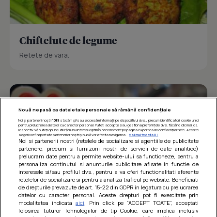
Chiftelute de legume
Retete de vara.
Nouă ne pasă ca datele tale personale să rămână confidențiale
Noi și partenerii noștri
1019
stocăm și/sau accesăm informații pe dispozitivul dvs., precum identificatorii cookie unici
pentru prelucrarea datelor cu caracter personal. Puteți accepta sau gestiona preferințele dvs. făcând clic mai jos,
respectiv vă puteți opune utilizării unui interes legitim în orice moment pe pagina cu politica de confidențialitate. Aceste
alegeri vor fi raportate partenerilor noștri și nu vă vor afecta navigarea.
Mai multe detalii
Noi si partenerii nostri (retelele de socializare si agentiile de publicitate
partenere, precum si furnizorii nostri de servicii de date analitice)
prelucram date pentru a permite website-ului sa functioneze, pentru a
personaliza continutul si anunturile publicitare afisate in functie de
interesele si/sau profilul dvs., pentru a va oferi functionalitati aferente
retelelor de socializare si pentru a analiza traficul pe website. Beneficiati
de drepturile prevazute de art. 15-22 din GDPR in legatura cu prelucrarea
datelor cu caracter personal. Aceste drepturi pot fi exercitate prin
modalitatea indicata
aici
. Prin click pe “ACCEPT TOATE”, acceptati
Barcute din vinete cu arpagic rosu
folosirea tuturor Tehnologiilor de tip Cookie, care implica inclusiv