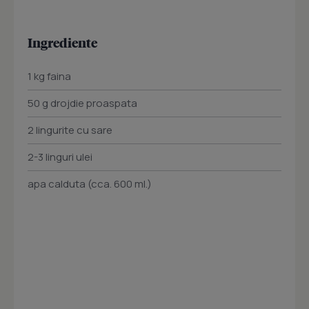
Ingrediente
1 kg faina
50 g drojdie proaspata
2 lingurite cu sare
2-3 linguri ulei
apa calduta (cca. 600 ml.)