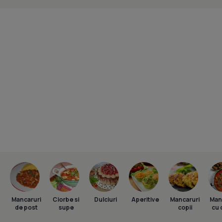
Mancaruri
Ciorbe si
Dulciuri
Aperitive
Mancaruri
Man
de post
supe
copii
cu 