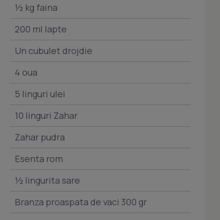
½ kg faina
200 ml lapte
Un cubulet drojdie
4 oua
5 linguri ulei
10 linguri Zahar
Zahar pudra
Esenta rom
½ lingurita sare
Branza proaspata de vaci 300 gr