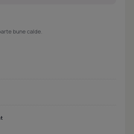
oarte bune calde.
c
nt