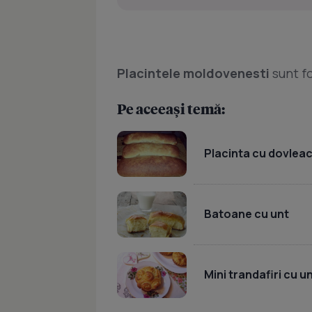
Placintele moldovenesti
sunt f
Pe aceeași temă:
Placinta cu dovlea
Batoane cu unt
Mini trandafiri cu u