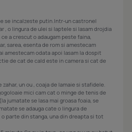
le se incalzeste putin.Intr-un castronel
 , o lingura de ulei si laptele si lasam drojdia
 ce a crescut o adaugam peste faina,
ahar, sarea, esenta de rom si amestecam
 mai amestecam odata apoi lasam la dospit
ctie de cat de cald este in camera si cat de
zahar, un ou , coaja de lamaie si stafidele.
 gogoloaie mici cam cat o minge de tenis de
la jumatate se lasa mai groasa foaia, se
umatate se adauga cate o lingura de
o parte din stanga, una din dreapta si tot