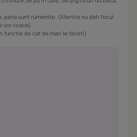
15 minute.Se pu in tava , se ung cu un ou batut
, pana sunt rumenite. (Atentie nu dati focul
e vor coace).
n functie de cat de mari le faceti)